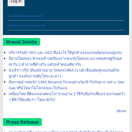
Create new account
Reset your password
Brand Inside
บริการรับทำ SEO และ GEO คืออะไร ให้ลูกค้าเจอแบรนด์คุณก่อนคู่แข่ง
นิยามใหม่ของ ‘ทาเลนท์’ บทเรียนจากคนรุ่นใหม่และอนาคตเศรษฐกิจยุค
AI กับ 2 คำถามที่ต่างกัน แต่รอคำตอบเดียวกัน
‘ธนจิรา กรุ๊ป’ เดินหน้าขยาย TANACHIRA CLUB เชื่อมต่อทุกแบรนด์กับ
ลูกค้า รองรับการเติบโตระยะยาว
สัมภาษณ์ ‘แทนรัก’ CMO Binance TH คนต่างวัยเข้าใจกันยาก เพราะ Gen
Gap หรือโตมาในโลกคนละใบกันแน่
เหนื่อยไหม ที่ต้องเจอแต่คนโง่? ชวนอ่าน 5 วิธีรับมือกับเพื่อนร่วมงานสุดว้า
ว ที่ทำให้สงสัยว่า “โตมายังไง”
More
Press Release