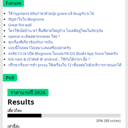
Forum
ใช้ hyprland สลับภาษาด้วยปุ่ม grave แล้วbugกับ ข.ไข่
ปัญหาในว็บ Blognone
Great fire wall
ใครใช้เน็ตบ้าน NT พื้นที่หาดใหญ่บ้าง โอเคดีอยู่ไหมในปัจจุบัน
openai จะอัพเดต browser ใหม่ ?
ทุกเรื่องที่เกี่ยวข้องกับการเงิน
แบบนี้โฆษณาไม่เหมาะสมเหรือเปล่าครับ
สงสัยว่าเวลาเปิด Blognone ในแอพ FB iOS มันเด้ง App Store ไหมครับ
ktb next & เป๋าตังค์ @ android .. ใช้กันได้ง่ายๆ มั้ย ?
ปรึกษาเรื่องการทำ proxy ให้เครื่องใน TZ เชื่อมต่อไปยังบริการภายนอกได้
Poll
ราคาแรมปี 2026
Results
เดี๋ยวก็ลง
30% (88 votes)
เท่านี้ล่ะ