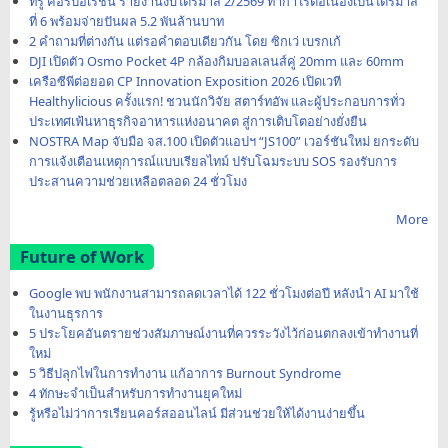
ทรู คอร์ปอเรชั่น รายงานงบไตรมาส 2/2569 ทำกำไรต่อเนื่องเป็นไตรมาส
ที่ 6 พร้อมจ่ายปันผล 5.2 พันล้านบาท
2 คำถามที่ต่างกัน แต่รอคำตอบเดียวกัน โดย ซิกเว่ เบรกเก้
DJI เปิดตัว Osmo Pocket 4P กล้องกิมบอลเลนส์คู่ 20mm และ 60mm
เครือซีพีต่อยอด CP Innovation Exposition 2026 เปิดเวที
Healthylicious ครั้งแรก! ชวนนักวิจัย สตาร์ทอัพ และผู้ประกอบการทั่ว
ประเทศเฟ้นหาธุรกิจอาหารแห่งอนาคต สู่การเติบโตอย่างยั่งยืน
NOSTRA Map จับมือ จส.100 เปิดตัวแอปฯ “JS100” เวอร์ชันใหม่ ยกระดับ
การแจ้งเตือนเหตุการณ์แบบเรียลไทม์ ปรับโฉมระบบ SOS รองรับการ
ประสานความช่วยเหลือตลอด 24 ชั่วโมง
More
Future of Work
Google พบ พนักงานสามารถลดเวลาได้ 122 ชั่วโมงต่อปี หลังนำ AI มาใช้
ในงานธุรการ
5 ประโยคอันตรายช่วงสัมภาษณ์งานที่ควรระวังไว้ก่อนตกลงเข้าทำงานที่
ใหม่
5 วิธีปลุกไฟในการทำงาน แก้อาการ Burnout Syndrome
4 ทักษะจำเป็นสำหรับการทำงานยุคใหม่
รู้หรือไม่ว่าการเรียนคอร์สออนไลน์ มีส่วนช่วยให้ได้งานง่ายขึ้น