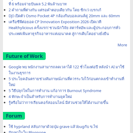
ที่ 6 พร้อมจ่ายปันผล 5.2 พันล้านบาท
2 คำถามที่ต่างกัน แต่รอคำตอบเดียวกัน โดย ซิกเว่ เบรกเก้
DJI เปิดตัว Osmo Pocket 4P กล้องกิมบอลเลนส์คู่ 20mm และ 60mm
เครือซีพีต่อยอด CP Innovation Exposition 2026 เปิดเวที
Healthylicious ครั้งแรก! ชวนนักวิจัย สตาร์ทอัพ และผู้ประกอบการทั่ว
ประเทศเฟ้นหาธุรกิจอาหารแห่งอนาคต สู่การเติบโตอย่างยั่งยืน
More
Future of Work
Google พบ พนักงานสามารถลดเวลาได้ 122 ชั่วโมงต่อปี หลังนำ AI มาใช้
ในงานธุรการ
5 ประโยคอันตรายช่วงสัมภาษณ์งานที่ควรระวังไว้ก่อนตกลงเข้าทำงานที่
ใหม่
5 วิธีปลุกไฟในการทำงาน แก้อาการ Burnout Syndrome
4 ทักษะจำเป็นสำหรับการทำงานยุคใหม่
รู้หรือไม่ว่าการเรียนคอร์สออนไลน์ มีส่วนช่วยให้ได้งานง่ายขึ้น
Forum
ใช้ hyprland สลับภาษาด้วยปุ่ม grave แล้วbugกับ ข.ไข่
ปัญหาในว็บ Blognone