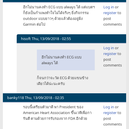
อีกไม่นานคงทำ ECG แบบ always ได้ แต่แบตฯ
Log in
or
ก็ยังเป็นกำแพงทำใจไม่ได้จริงๆ ยิ่งกิจกรรม
register
to
outdoor แบบยาวๆ ด้วยแล้วต้องอยู่ฝั่ง
post
Garmin ต่อไป
comments
hisoft
Thu, 13/09/2018 - 02:55
In
Log in
or
reply
register
to
to
อีกไม่นานคงทำ ECG แบบ
post
อีก
always ได้
comments
ไม่
นาน
ก็จนกว่าจะวัด ECG ด้วยแขนข้าง
คงทำ
เดียวได้น่ะนะครับ
ECG
แบบ
always
banky118
Thu, 13/09/2018 - 02:35
by
รอบนี้เตรียมตัวมาดี พา President ของ
Log in
or
animateex
American Heart Association ขึ้นเวทีเพื่อกา
register
to
รันตี ตามด้วยการรับรองจาก FDA อีกด้วย
post
comments