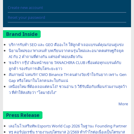
Create new account
Reset your password
Brand Inside
บริการรับทำ SEO และ GEO คืออะไร ให้ลูกค้าเจอแบรนด์คุณก่อนคู่แข่ง
นิยามใหม่ของ ‘ทาเลนท์’ บทเรียนจากคนรุ่นใหม่และอนาคตเศรษฐกิจยุค
AI กับ 2 คำถามที่ต่างกัน แต่รอคำตอบเดียวกัน
‘ธนจิรา กรุ๊ป’ เดินหน้าขยาย TANACHIRA CLUB เชื่อมต่อทุกแบรนด์กับ
ลูกค้า รองรับการเติบโตระยะยาว
สัมภาษณ์ ‘แทนรัก’ CMO Binance TH คนต่างวัยเข้าใจกันยาก เพราะ Gen
Gap หรือโตมาในโลกคนละใบกันแน่
เหนื่อยไหม ที่ต้องเจอแต่คนโง่? ชวนอ่าน 5 วิธีรับมือกับเพื่อนร่วมงานสุดว้า
ว ที่ทำให้สงสัยว่า “โตมายังไง”
More
Press Release
เลอโนโวเสริมทัพ Esports World Cup 2026 ในฐานะ Founding Partner
ทรู คอร์ปอเรชั่น รายงานงบไตรมาส 2/2569 ทำกำไรต่อเนื่องเป็นไตรมาส