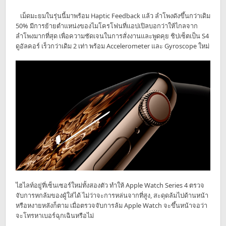
เม็ดมะยมในรุ่นนี้มาพร้อม Haptic Feedback แล้ว ลำโพงดังขึ้นกว่าเดิม
50% มีการย้ายตำแหน่งของไมโครโฟนที่แอปเปิลบอกว่าให้ไกลจาก
ลำโพงมากที่สุด เพื่อความชัดเจนในการสั่งงานและพูดคุย ชิปเซ็ตเป็น S4
ดูอัลคอร์ เร็วกว่าเดิม 2 เท่า พร้อม Accelerometer และ Gyroscope ใหม่
ไฮไลท์อยู่ที่เซ็นเซอร์ใหม่ทั้งสองตัว ทำให้ Apple Watch Series 4 ตรวจ
จับการหกล้มของผู้ใส่ได้ ไม่ว่าจะการหล่นจากที่สูง, สะดุดล้มไปด้านหน้า
หรือหงายหลังก็ตาม เมื่อตรวจจับการล้ม Apple Watch จะขึ้นหน้าจอว่า
จะโทรหาเบอร์ฉุกเฉินหรือไม่