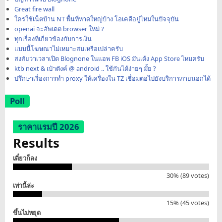
Great fire wall
ใครใช้เน็ตบ้าน NT พื้นที่หาดใหญ่บ้าง โอเคดีอยู่ไหมในปัจจุบัน
openai จะอัพเดต browser ใหม่ ?
ทุกเรื่องที่เกี่ยวข้องกับการเงิน
แบบนี้โฆษณาไม่เหมาะสมเหรือเปล่าครับ
สงสัยว่าเวลาเปิด Blognone ในแอพ FB iOS มันเด้ง App Store ไหมครับ
ktb next & เป๋าตังค์ @ android .. ใช้กันได้ง่ายๆ มั้ย ?
ปรึกษาเรื่องการทำ proxy ให้เครื่องใน TZ เชื่อมต่อไปยังบริการภายนอกได้
Poll
ราคาแรมปี 2026
Results
เดี๋ยวก็ลง
30% (89 votes)
เท่านี้ล่ะ
15% (45 votes)
ขึ้นไม่หยุด