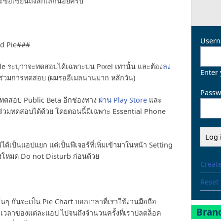
ะขอเขียนถึงสักเล็กน้อยครับ
Usern
id Pie###
 ระบุว่าจะทดสอบได้เฉพาะบน Pixel เท่านั้น และต้อง
ลง
Enter
เข้าร่วมการทดสอบ (ผมรออีเมลนานมาก หลักวัน)
Passw
นทดสอบ Public Beta อีกช่องทาง
ผ่าน Play Store
และ
ารถร่วมทดสอบได้ด้วย โดยตอนนี้มีเฉพาะ Essential Phone
ด้เป็นแอปแยก แต่เป็นฟีเจอร์ที่เพิ่มเข้ามาในหน้า Setting
ถึงโหมด Do not Disturb ก่อนด้วย
Creat
Reset
ุ้นๆ กันจะเป็น Pie Chart บอกเวลาที่เราใช้งานมือถือ
Brand
ละเวลาของแต่ละแอป ไปจนถึงจำนวนครั้งที่เราปลดล็อค