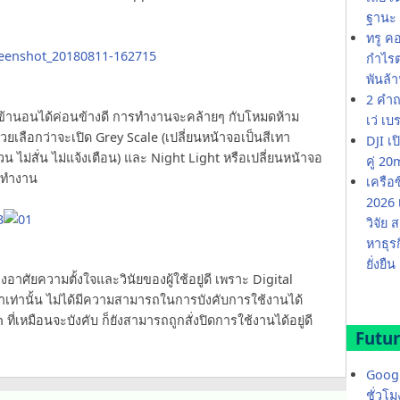
ฐานะ 
ทรู ค
กำไรต่
พันล้
2 คำถ
ละเข้านอนได้ค่อนข้างดี การทำงานจะคล้ายๆ กับโหมดห้าม
เว่ เบ
วยเลือกว่าจะเปิด Grey Scale (เปลี่ยนหน้าจอเป็นสีเทา
DJI เ
 ไม่สั่น ไม่แจ้งเตือน) และ Night Light หรือเปลี่ยนหน้าจอ
คู่ 
n ทำงาน
เครือ
2026 
วิจัย
หาธุร
ยั่งยืน
าศัยความตั้งใจและวินัยของผู้ใช้อยู่ดี เพราะ Digital
ราเท่านั้น ไม่ได้มีความสามารถในการบังคับการใช้งานได้
่เหมือนจะบังคับ ก็ยังสามารถถูกสั่งปิดการใช้งานได้อยู่ดี
Futur
Googl
ชั่วโ