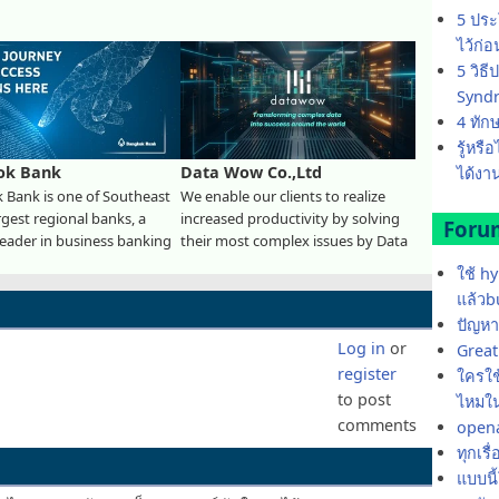
5 ประ
ไว้ก่
5 วิธ
Synd
4 ทัก
รู้หรื
ok Bank
Data Wow Co.,Ltd
ได้งาน
 Bank is one of Southeast
We enable our clients to realize
argest regional banks, a
increased productivity by solving
Foru
eader in business banking
their most complex issues by Data
ใช้ h
แล้วb
ปัญหา
Log in
or
Great 
register
ใครใช้
to post
ไหมใน
comments
opena
ทุกเรื
แบบนี