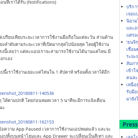
ที่เราได้รับ (Notifications)
บริกา
เจอแบ
นิยาม
และอน
แต่รอ
ฟเปรียบเทียบระยะเวลาการใช้งานมือถือในแต่ละวัน ส่วนด้าน
‘ธนจิ
เรียงลำดับตามระยะเวลาที่เปิดมากสุดไปน้อยสุด โดยผู้ใช้งาน
เชื่อ
รงนี้เลยว่า แต่ละแอปเราจะสามารถใช้งานได้นานแค่ไหน มี
ระยะ
ลือกเอง
สัมภา
เข้าใ
นี้เราใช้งานเยอะแค่ไหนใน 1 สัปดาห์ พร้อมตั้งเวลาได้อีก
คนละใ
เหนื่อ
รับมือ
มายังไ
นๆ ได้ตามปกติ โดยก่อนหมดเวลา 5 นาทีจะมีการแจ้งเตือน
วนะ
Press
ดงข้อความ App Paused เวลาการใช้งานแอปหมดแล้ว และจะ
่ตัวแอปทั้งบนหน้าโฮมและ App Drawer จะเปลี่ยนเป็นสีเทา และ
เลอโน