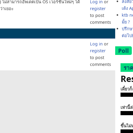
สงสัย
Z5P) ไม่สามารถอัพเดตเป็น OS เวอร์ชันใหม่ๆ ได้
Log in
or
เด้ง 
ว่าเยอะ
register
ktb ne
to post
มั้ย ?
comments
ปรึกษา
ต่อไป
Log in
or
Poll
register
to post
comments
ราค
Re
เดี๋ยวก
เท่านี้ล
ขึ้นไม่