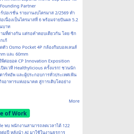
Founding Partner
อร์ปอเรชั่น รายงานงบไตรมาส 2/2569 ทำ
อเนื่องเป็นไตรมาสที่ 6 พร้อมจ่ายปันผล 5.2
านบาท
ามที่ต่างกัน แต่รอคำตอบเดียวกัน โดย ซิก
รกเก้
ปิดตัว Osmo Pocket 4P กล้องกิมบอลเลนส์
20mm และ 60mm
ซีพีต่อยอด CP Innovation Exposition
เปิดเวที Healthylicious ครั้งแรก! ชวนนัก
 สตาร์ทอัพ และผู้ประกอบการทั่วประเทศเฟ้น
กิจอาหารแห่งอนาคต สู่การเติบโตอย่าง
More
e of Work
e พบ พนักงานสามารถลดเวลาได้ 122
มงต่อปี หลังนำ AI มาใช้ในงานธุรการ