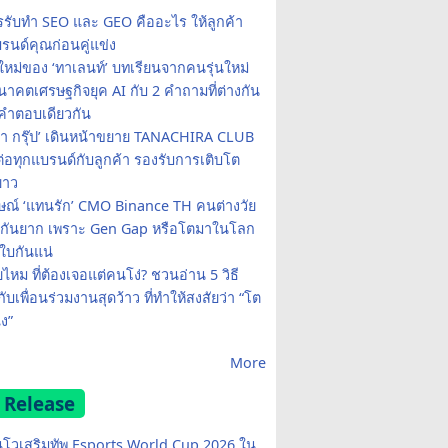
รรับทำ SEO และ GEO คืออะไร ให้ลูกค้า
รนด์คุณก่อนคู่แข่ง
ใหม่ของ ‘ทาเลนท์’ บทเรียนจากคนรุ่นใหม่
าคตเศรษฐกิจยุค AI กับ 2 คำถามที่ต่างกัน
คำตอบเดียวกัน
รา กรุ๊ป’ เดินหน้าขยาย TANACHIRA CLUB
มต่อทุกแบรนด์กับลูกค้า รองรับการเติบโต
ยาว
ษณ์ ‘แทนรัก’ CMO Binance TH คนต่างวัย
จกันยาก เพราะ Gen Gap หรือโตมาในโลก
บกันแน่
ยไหม ที่ต้องเจอแต่คนโง่? ชวนอ่าน 5 วิธี
กับเพื่อนร่วมงานสุดว้าว ที่ทำให้สงสัยว่า “โต
ง”
More
 Release
โวเสริมทัพ Esports World Cup 2026 ใน