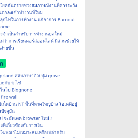
โยคอันตรายช่วงสัมภาษณ์งานที่ควรระวัง
อนตกลงเข้าทำงานที่ใหม่
ีปลุกไฟในการทำงาน แก้อาการ Burnout
rome
ษะจำเป็นสำหรับการทำงานยุคใหม่
อไม่ว่าการเรียนคอร์สออนไลน์ มีส่วนช่วยให้
ง่ายขึ้น
m
yprland สลับภาษาด้วยปุ่ม grave
ugกับ ข.ไข่
ในว็บ Blognone
fire wall
เน็ตบ้าน NT พื้นที่หาดใหญ่บ้าง โอเคดีอยู่
ปัจจุบัน
i จะอัพเดต browser ใหม่ ?
่องที่เกี่ยวข้องกับการเงิน
้โฆษณาไม่เหมาะสมเหรือเปล่าครับ