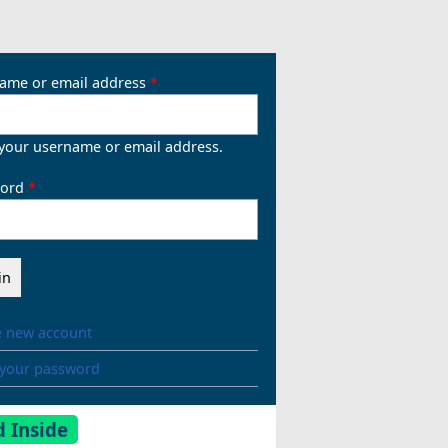
ame or email address
 your username or email address.
ord
e new account
 your password
 Inside