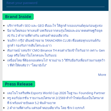
Reset your password
Brand Inside
บริการรับทำ SEO และ GEO คืออะไร ให้ลูกค้าเจอแบรนด์คุณก่อนคู่แข่ง
นิยามใหม่ของ ‘ทาเลนท์’ บทเรียนจากคนรุ่นใหม่และอนาคตเศรษฐกิจยุค
AI กับ 2 คำถามที่ต่างกัน แต่รอคำตอบเดียวกัน
‘ธนจิรา กรุ๊ป’ เดินหน้าขยาย TANACHIRA CLUB เชื่อมต่อทุกแบรนด์กับ
ลูกค้า รองรับการเติบโตระยะยาว
สัมภาษณ์ ‘แทนรัก’ CMO Binance TH คนต่างวัยเข้าใจกันยาก เพราะ Gen
Gap หรือโตมาในโลกคนละใบกันแน่
เหนื่อยไหม ที่ต้องเจอแต่คนโง่? ชวนอ่าน 5 วิธีรับมือกับเพื่อนร่วมงานสุดว้า
ว ที่ทำให้สงสัยว่า “โตมายังไง”
More
Press Release
เลอโนโวเสริมทัพ Esports World Cup 2026 ในฐานะ Founding Partner
ทรู คอร์ปอเรชั่น รายงานงบไตรมาส 2/2569 ทำกำไรต่อเนื่องเป็นไตรมาส
ที่ 6 พร้อมจ่ายปันผล 5.2 พันล้านบาท
2 คำถามที่ต่างกัน แต่รอคำตอบเดียวกัน โดย ซิกเว่ เบรกเก้