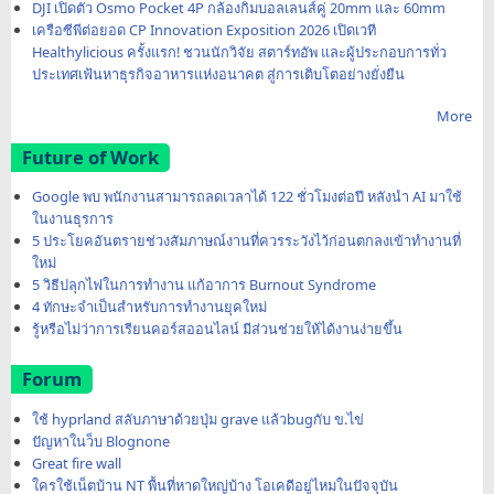
DJI เปิดตัว Osmo Pocket 4P กล้องกิมบอลเลนส์คู่ 20mm และ 60mm
เครือซีพีต่อยอด CP Innovation Exposition 2026 เปิดเวที
Healthylicious ครั้งแรก! ชวนนักวิจัย สตาร์ทอัพ และผู้ประกอบการทั่ว
ประเทศเฟ้นหาธุรกิจอาหารแห่งอนาคต สู่การเติบโตอย่างยั่งยืน
More
Future of Work
Google พบ พนักงานสามารถลดเวลาได้ 122 ชั่วโมงต่อปี หลังนำ AI มาใช้
ในงานธุรการ
5 ประโยคอันตรายช่วงสัมภาษณ์งานที่ควรระวังไว้ก่อนตกลงเข้าทำงานที่
ใหม่
5 วิธีปลุกไฟในการทำงาน แก้อาการ Burnout Syndrome
4 ทักษะจำเป็นสำหรับการทำงานยุคใหม่
รู้หรือไม่ว่าการเรียนคอร์สออนไลน์ มีส่วนช่วยให้ได้งานง่ายขึ้น
Forum
ใช้ hyprland สลับภาษาด้วยปุ่ม grave แล้วbugกับ ข.ไข่
ปัญหาในว็บ Blognone
Great fire wall
ใครใช้เน็ตบ้าน NT พื้นที่หาดใหญ่บ้าง โอเคดีอยู่ไหมในปัจจุบัน