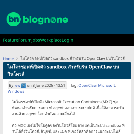
Skip
to
main
content
Main
Feature
Forum
Jobs
Workplace
Login
navigation
ไมโครซอฟท์เปิดตัว sandbox สำหรับรัน OpenClaw บนวินโดวส์
Home
ไมโครซอฟท์เปิดตัว sandbox สำหรับรัน OpenClaw บน
วินโดวส์
By
lew
on
3 June 2026 - 13:51
Tag:
OpenClaw
,
Microsoft
,
Windows
ไมโครซอฟท์เปิดตัว Microsoft Execution Containers (MXC) ชุด
พัฒนาสำหรับการแยก AI agent ออกจากระบบปกติ เพื่อให้สามารถรัน
งานด้วย agent โดยจำกัดความเสี่ยงได้
ตัว MXC เองไม่ใช่โมดูลของวินโดวส์โดยตรง แต่เป็นระบบ sandbox ที่
รันได้ทั้งวินโดวส์, ลินุกซ์, และแมค ฟีเจอร์หลักคือการแยกระบบไฟล์