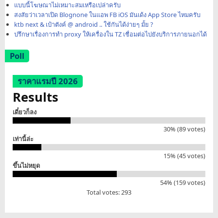
แบบนี้โฆษณาไม่เหมาะสมเหรือเปล่าครับ
สงสัยว่าเวลาเปิด Blognone ในแอพ FB iOS มันเด้ง App Store ไหมครับ
ktb next & เป๋าตังค์ @ android .. ใช้กันได้ง่ายๆ มั้ย ?
ปรึกษาเรื่องการทำ proxy ให้เครื่องใน TZ เชื่อมต่อไปยังบริการภายนอกได้
Poll
ราคาแรมปี 2026
Results
เดี๋ยวก็ลง
30% (89 votes)
เท่านี้ล่ะ
15% (45 votes)
ขึ้นไม่หยุด
54% (159 votes)
Total votes: 293