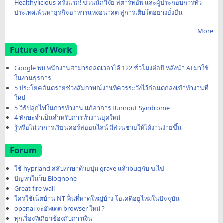
Healthylicious ครั้งแรก! ชวนนักวิจัย สตาร์ทอัพ และผู้ประกอบการทั่ว
ประเทศเฟ้นหาธุรกิจอาหารแห่งอนาคต สู่การเติบโตอย่างยั่งยืน
More
Future of Work
Google พบ พนักงานสามารถลดเวลาได้ 122 ชั่วโมงต่อปี หลังนำ AI มาใช้
ในงานธุรการ
5 ประโยคอันตรายช่วงสัมภาษณ์งานที่ควรระวังไว้ก่อนตกลงเข้าทำงานที่
ใหม่
5 วิธีปลุกไฟในการทำงาน แก้อาการ Burnout Syndrome
4 ทักษะจำเป็นสำหรับการทำงานยุคใหม่
รู้หรือไม่ว่าการเรียนคอร์สออนไลน์ มีส่วนช่วยให้ได้งานง่ายขึ้น
Forum
ใช้ hyprland สลับภาษาด้วยปุ่ม grave แล้วbugกับ ข.ไข่
ปัญหาในว็บ Blognone
Great fire wall
ใครใช้เน็ตบ้าน NT พื้นที่หาดใหญ่บ้าง โอเคดีอยู่ไหมในปัจจุบัน
openai จะอัพเดต browser ใหม่ ?
ทุกเรื่องที่เกี่ยวข้องกับการเงิน