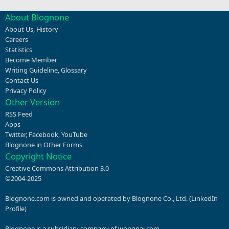
About Blognone
About Us
,
History
Careers
Statistics
Become Member
Writing Guideline
,
Glossary
Contact Us
Privacy Policy
Other Version
RSS Feed
Apps
Twitter
,
Facebook
,
YouTube
Blognone in Other Forms
Copyright Notice
Creative Commons Attribution 3.0
©2004-2025
Blognone.com is owned and operated by Blognone Co., Ltd. (
LinkedIn
Profile
)
Blognone is a subsidiary company of
wongnai.com