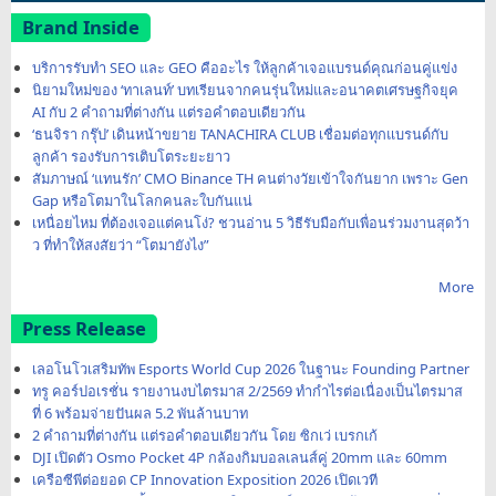
Brand Inside
บริการรับทำ SEO และ GEO คืออะไร ให้ลูกค้าเจอแบรนด์คุณก่อนคู่แข่ง
นิยามใหม่ของ ‘ทาเลนท์’ บทเรียนจากคนรุ่นใหม่และอนาคตเศรษฐกิจยุค
AI กับ 2 คำถามที่ต่างกัน แต่รอคำตอบเดียวกัน
‘ธนจิรา กรุ๊ป’ เดินหน้าขยาย TANACHIRA CLUB เชื่อมต่อทุกแบรนด์กับ
ลูกค้า รองรับการเติบโตระยะยาว
สัมภาษณ์ ‘แทนรัก’ CMO Binance TH คนต่างวัยเข้าใจกันยาก เพราะ Gen
Gap หรือโตมาในโลกคนละใบกันแน่
เหนื่อยไหม ที่ต้องเจอแต่คนโง่? ชวนอ่าน 5 วิธีรับมือกับเพื่อนร่วมงานสุดว้า
ว ที่ทำให้สงสัยว่า “โตมายังไง”
More
Press Release
เลอโนโวเสริมทัพ Esports World Cup 2026 ในฐานะ Founding Partner
ทรู คอร์ปอเรชั่น รายงานงบไตรมาส 2/2569 ทำกำไรต่อเนื่องเป็นไตรมาส
ที่ 6 พร้อมจ่ายปันผล 5.2 พันล้านบาท
2 คำถามที่ต่างกัน แต่รอคำตอบเดียวกัน โดย ซิกเว่ เบรกเก้
DJI เปิดตัว Osmo Pocket 4P กล้องกิมบอลเลนส์คู่ 20mm และ 60mm
เครือซีพีต่อยอด CP Innovation Exposition 2026 เปิดเวที