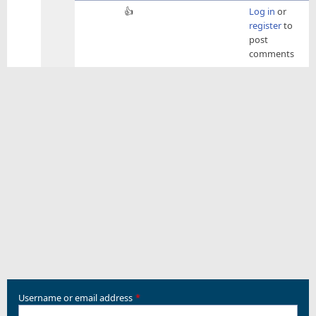
In
👍
Log in
or
reply
register
to
to
post
เรียก
comments
ว่า
จับ
ทุก
ตลาด
แล้ว
จะ
ดี
กว่
by
big50000
Username or email address