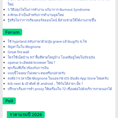
ใหม่
5 วิธีปลุกไฟในการทำงาน แก้อาการ Burnout Syndrome
4 ทักษะจำเป็นสำหรับการทำงานยุคใหม่
รู้หรือไม่ว่าการเรียนคอร์สออนไลน์ มีส่วนช่วยให้ได้งานง่ายขึ้น
Forum
ใช้ hyprland สลับภาษาด้วยปุ่ม grave แล้วbugกับ ข.ไข่
ปัญหาในว็บ Blognone
Great fire wall
ใครใช้เน็ตบ้าน NT พื้นที่หาดใหญ่บ้าง โอเคดีอยู่ไหมในปัจจุบัน
openai จะอัพเดต browser ใหม่ ?
ทุกเรื่องที่เกี่ยวข้องกับการเงิน
แบบนี้โฆษณาไม่เหมาะสมเหรือเปล่าครับ
สงสัยว่าเวลาเปิด Blognone ในแอพ FB iOS มันเด้ง App Store ไหมครับ
ktb next & เป๋าตังค์ @ android .. ใช้กันได้ง่ายๆ มั้ย ?
ปรึกษาเรื่องการทำ proxy ให้เครื่องใน TZ เชื่อมต่อไปยังบริการภายนอกได้
Poll
ราคาแรมปี 2026