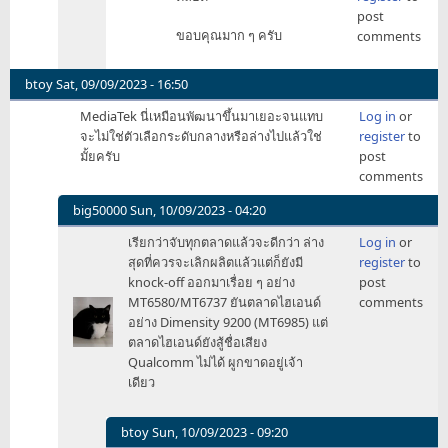
to
post
ครับ
MediaTek
ขอบคุณมาก ๆ ครับ
comments
by
นี่
ZeaBiscuit
ใต้
ห
btoy
Sat, 09/09/2023 - 16:50
วัน
MediaTek นี่เหมือนพัฒนาขึ้นมาเยอะจนแทบ
Log in
or
นะ
จะไม่ใช่ตัวเลือกระดับกลางหรือล่างไปแล้วใช่
register
to
ครับ
มั้ยครับ
post
by
comments
ZeaBiscuit
big50000
Sun, 10/09/2023 - 04:20
In
เรียกว่าจับทุกตลาดแล้วจะดีกว่า ล่าง
Log in
or
reply
สุดที่ควรจะเลิกผลิตแล้วแต่ก็ยังมี
register
to
to
knock-off ออกมาเรื่อย ๆ อย่าง
post
MediaTek
MT6580/MT6737 ยันตลาดไฮเอนด์
comments
by
อย่าง Dimensity 9200 (MT6985) แต่
btoy
ตลาดไฮเอนด์ยังสู้ชื่อเสียง
Qualcomm ไม่ได้ ผูกขาดอยู่เจ้า
เดียว
btoy
Sun, 10/09/2023 - 09:20