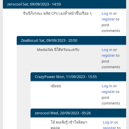
zerocool
Sat, 09/09/2023 - 14:59
จีนนี่ก็เก่งนะ ผลิต CPU เองล้ำหน้าขึ้นเรื่อย ๆ
Log in
or
register
to
post
comments
ZeaBiscuit
Sat, 09/09/2023 - 20:50
In
MediaTek นี่ใต้หวันนะครับ
Log in
or
reply
register
to
to
post
จีน
comments
นี่
ก็
CrazyPower
Mon, 11/09/2023 - 15:55
เก่ง
In
เย้ยยย
Log in
or
นะ
reply
register
to
ผลิต
to
post
CPU
MediaTek
comments
by
นี่
zerocool
ใต้
zerocool
Wed, 20/09/2023 - 05:26
ห
In
โอ้ ผมเพิ่งรู้ เข้าใจผิดมา
Log in
or
วัน
reply
ตลอด
register
to
นะ