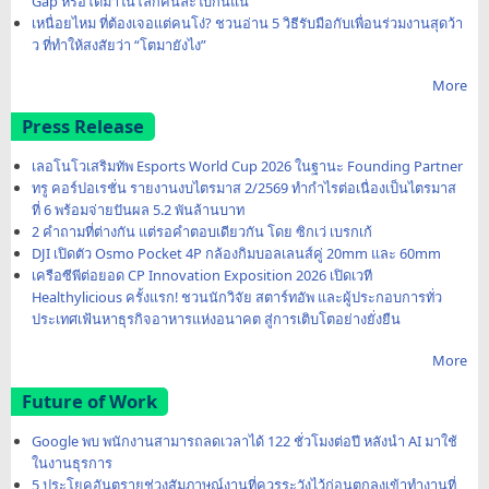
Gap หรือโตมาในโลกคนละใบกันแน่
เหนื่อยไหม ที่ต้องเจอแต่คนโง่? ชวนอ่าน 5 วิธีรับมือกับเพื่อนร่วมงานสุดว้า
ว ที่ทำให้สงสัยว่า “โตมายังไง”
More
Press Release
เลอโนโวเสริมทัพ Esports World Cup 2026 ในฐานะ Founding Partner
ทรู คอร์ปอเรชั่น รายงานงบไตรมาส 2/2569 ทำกำไรต่อเนื่องเป็นไตรมาส
ที่ 6 พร้อมจ่ายปันผล 5.2 พันล้านบาท
2 คำถามที่ต่างกัน แต่รอคำตอบเดียวกัน โดย ซิกเว่ เบรกเก้
DJI เปิดตัว Osmo Pocket 4P กล้องกิมบอลเลนส์คู่ 20mm และ 60mm
เครือซีพีต่อยอด CP Innovation Exposition 2026 เปิดเวที
Healthylicious ครั้งแรก! ชวนนักวิจัย สตาร์ทอัพ และผู้ประกอบการทั่ว
ประเทศเฟ้นหาธุรกิจอาหารแห่งอนาคต สู่การเติบโตอย่างยั่งยืน
More
Future of Work
Google พบ พนักงานสามารถลดเวลาได้ 122 ชั่วโมงต่อปี หลังนำ AI มาใช้
ในงานธุรการ
5 ประโยคอันตรายช่วงสัมภาษณ์งานที่ควรระวังไว้ก่อนตกลงเข้าทำงานที่