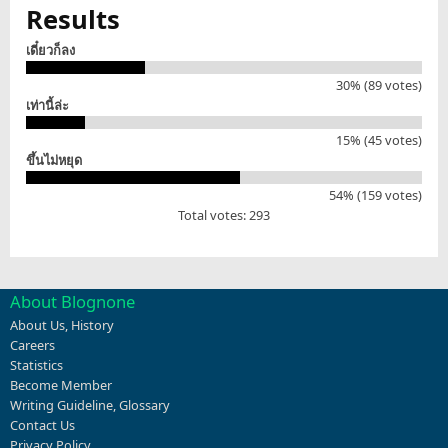
Results
เดี๋ยวก็ลง
30% (89 votes)
เท่านี้ล่ะ
15% (45 votes)
ขึ้นไม่หยุด
54% (159 votes)
Total votes: 293
About Blognone
About Us
,
History
Careers
Statistics
Become Member
Writing Guideline
,
Glossary
Contact Us
Privacy Policy