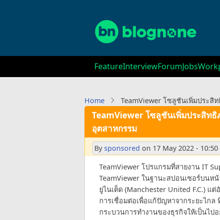
Skip
to
main
content
Main
Feature
Interview
Forum
Jobs
Workp
navigation
Home
TeamViewer โซลูชันเพิ่มประสิท
TeamViewer โซลูชันเพิ่มประสิทธิภ
อุตสาหกรรม
By
sponsored
on
17 May 2022 - 10:50
TeamViewer โปรแกรมที่สายงาน IT Suppo
TeamViewer ในฐานะสปอนเซอร์บนหน้าอ
ยูไนเต็ด (Manchester United F.C.) แต่อ
การเชื่อมต่อเพื่อแก้ปัญหาจากระยะไกล 
กระบวนการทำงานของธุรกิจให้เป็นไปอย่