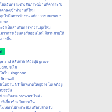
โยคอันตรายช่วงสัมภาษณ์งานที่ควรระวัง
อนตกลงเข้าทำงานที่ใหม่
ีปลุกไฟในการทำงาน แก้อาการ Burnout
rome
ษะจำเป็นสำหรับการทำงานยุคใหม่
อไม่ว่าการเรียนคอร์สออนไลน์ มีส่วนช่วยให้
ง่ายขึ้น
m
yprland สลับภาษาด้วยปุ่ม grave
ugกับ ข.ไข่
ในว็บ Blognone
fire wall
เน็ตบ้าน NT พื้นที่หาดใหญ่บ้าง โอเคดีอยู่
ปัจจุบัน
i จะอัพเดต browser ใหม่ ?
่องที่เกี่ยวข้องกับการเงิน
้โฆษณาไม่เหมาะสมเหรือเปล่าครับ