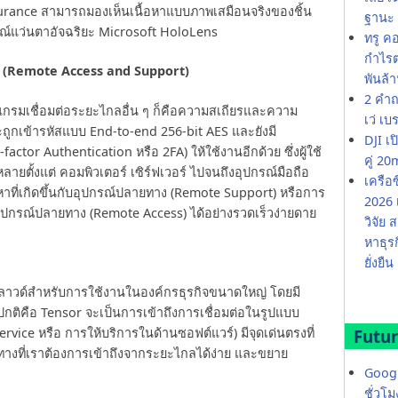
surance สามารถมองเห็นเนื้อหาแบบภาพเสมือนจริงของชิ้น
ฐานะ 
รณ์แว่นตาอัจฉริยะ Microsoft HoloLens
ทรู ค
กำไรต่
ล (Remote Access and Support)
พันล้
2 คำถ
แกรมเชื่อมต่อระยะไกลอื่น ๆ ก็คือความสเถียรและความ
เว่ เบ
ถูกเข้ารหัสแบบ End-to-end 256-bit AES และยังมี
DJI เ
actor Authentication หรือ 2FA) ให้ใช้งานอีกด้วย ซึ่งผู้ใช้
คู่ 
ายตั้งแต่ คอมพิวเตอร์ เซิร์ฟเวอร์ ไปจนถึงอุปกรณ์มือถือ
เครือ
าที่เกิดขึ้นกับอุปกรณ์ปลายทาง (Remote Support) หรือการ
2026 
มอุปกรณ์ปลายทาง (Remote Access) ได้อย่างรวดเร็วง่ายดาย
วิจัย
หาธุร
ยั่งยืน
วด์สำหรับการใช้งานในองค์กรธุรกิจขนาดใหญ่ โดยมี
ติคือ Tensor จะเป็นการเข้าถึงการเชื่อมต่อในรูปแบบ
vice หรือ การให้บริการในด้านซอฟต์แวร์) มีจุดเด่นตรงที่
Futur
างที่เราต้องการเข้าถึงจากระยะไกลได้ง่าย และขยาย
Googl
ชั่วโ