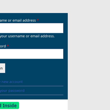
ame or email address
 your username or email address.
ord
e new account
 your password
 Inside