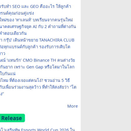
รรับทำ SEO และ GEO คืออะไร ให้ลูกค้า
รนด์คุณก่อนคู่แข่ง
ใหม่ของ ‘ทาเลนท์’ บทเรียนจากคนรุ่นใหม่
าคตเศรษฐกิจยุค AI กับ 2 คำถามที่ต่างกัน
คำตอบเดียวกัน
รา กรุ๊ป’ เดินหน้าขยาย TANACHIRA CLUB
มต่อทุกแบรนด์กับลูกค้า รองรับการเติบโต
ยาว
ษณ์ ‘แทนรัก’ CMO Binance TH คนต่างวัย
จกันยาก เพราะ Gen Gap หรือโตมาในโลก
บกันแน่
ยไหม ที่ต้องเจอแต่คนโง่? ชวนอ่าน 5 วิธี
กับเพื่อนร่วมงานสุดว้าว ที่ทำให้สงสัยว่า “โต
ง”
More
 Release
โวเสริมทัพ Esports World Cup 2026 ใน