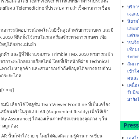
านการเชื่อมต่อโดย TeamViewer ทำให้แพทย์สามารถประเมิน
บริกา
ยมีเคส Telemedicine ที่ประสบความสำเร็จผ่านการเชื่อม
เจอแบ
นิยาม
และอน
นำด้านการผลิตอุปกรณ์เทคโนโลยีชั้นสูงสำหรับการเกษตร และมี
แต่รอ
2050 ที่ติดตั้งใช้งานในรถเครื่องจักรทางการเกษตร เพื่อ
‘ธนจิ
ใหญ่ได้อย่างแม่นยำ
เชื่อ
้ลูกค้า และผู้ที่ใช้งานจอภาพ Trimble TMX 2050 สามารถเข้า
ระยะ
จากระยะไกลแบบเรียลไทม์ โดยที่เจ้าหน้าที่ฝ่าย Technical
สัมภา
ินทางไปหาลูกค้า และสามารถเข้าถึงข้อมูลได้อย่างครบถ้วน
เข้าใ
้จากระยะไกล
คนละใ
เหนื่อ
g[/img]
รับมือ
มายังไ
นี เลือกใช้โซลูชัน TeamViewer Frontline ที่เป็นเครื่อง
เสมือนจริงในรูปแบบ AR (Augmented Reality) เพื่อให้เจ้า
ity Assurance) ได้มองเห็นภาพที่ชัดเจนของจุดต่าง ๆ ใน
Press
างถูกต้อง
R นั้นก็ทำได้ง่าย ๆ โดยไม่ต้องมีความรู้ด้านการเขียน
เลอโน