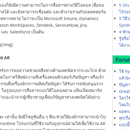
5 ประ
องก็ยังมีความสามารถในการสื่อสารผ่านวิดีโอคอล เพื่อขอ
ไว้ก่
ลได้ และยังสามารถเชื่อมต่อ และทำงานร่วมกับแพลตฟอร์ม
5 วิธ
ย่างหลากหลาย ไม่ว่าจะเป็น Microsoft Intune, Dynamics
Synd
mazon WorkSpaces, Zendesk, ServiceNow, Jira,
4 ทัก
และ Salesforce เป็นต้น
รู้หรื
g[/img]
ได้งาน
วย AR
Foru
ำหรับการขอความช่วยเหลือทางด้านเทคนิคจากระยะไกล ด้วย
ใช้ h
ดโอกาสให้พนักงานที่เครื่องคอมพิวเตอร์เกิดปัญหา หรือเจ้า
แล้วb
รมที่เครื่องจักรการผลิตเกิดปัญหา ได้รับการสนับสนุนจาก
ปัญหา
ยะไกล ในรูปแบบการสื่อสารแบบวิดีโอคอลผ่าน แท็บเล็ต/สมาร์ท
Great 
บคำแนะนำจากผู้เชี่ยวชาญเพื่อแก้ปัญหาทางเทคนิคได้อย่าง
ใครใช้
ไหมใน
opena
r เท่านั้น ยังมีโซลูชันอื่น ๆ ที่จะช่วยให้องค์กรสามารถนำไป
ทุกเรื
ontline โปรแกรมที่ใช้งานกับอุปกรณ์สวมใส่เพื่อใช้งาน AR
แบบนี