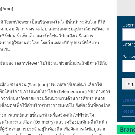
g[/img]
ห้ TeamViewer เป็นบริษัทเทคโนโลยีชั้นนำระดับโลกที่ให้
Usern
ถึง ควบคุม จัดการ ตรวจสอบ และซ่อมแซมอุปกรณ์ทุกชนิดจาก
เซิร์ฟเวอร์ แท็บเล็ต สมาร์ทโฟน ไปจนถึงเครื่องจักร
บจากผู้ใช้งานทั่วโลก โดยในแต่ละปีมีอุปกรณ์ที่ใช้งาน
Enter
วยกัน
Passw
ูชันของ TeamViewer ไปใช้งาน ช่วยเพิ่มประสิทธิภาพให้กับ
นเมือง ซานฮวน (San Juan) ประเทศอาร์เจนตินา เลือกใช้
พื่อให้บริการ การแพทย์ทางไกล (Telemedicine) ช่องทางการ
 อาจาร์ยมหาวิทยาลัย รวมถึงหน่วยงานด้านการศึกษา หน่วย
Creat
ชื่อมต่อเพื่อให้คำปรึกษาทางการแพทย์ไปยังท้องถิ่นที่ห่างไกล
Reset
การแพทย์หลายชิ้น อาทิ เครื่องวัดคลื่นไฟฟ้าหัวใจ
จนในกระแสเลือด (Oximetry) และ เครื่องบันทึกคลื่นไฟฟ้า
Brand
ี่ผู้ชำนาญการประจำอยู่ในท้องถิ่น เพื่อจัดการส่งข้อมูลจาก