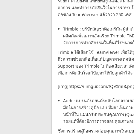
ระยะไกลไปยังทีมแพทย์ที่อยู่ในเมือง ผ่
อาการ และทำการตัดสินใจในการรักษา โด
ต่อของ TeamVierwer แล้วกว่า 250 เคส
Trimble : บริษัทสัญชาติอเมริกัน ผู้
ผลิตภัณฑ์จอภาพอัจฉริยะ Trimble TMX 
จัดการการทำกสิกรรมในพื้นที่ไร่ขนาด
Trimble ได้เลือกใช้ TeamViewer เพื่อให
ถึงความช่วยเหลือเพื่อแก้ปัญหาทางเทคนิค
Support ของ Trimble ไม่ต้องเสียเวลาเด
เพื่อการติดสินใจแก้ปัญหาให้กับลูกค้าได
[img]https://i.imgur.com/fQ9XmI8.pn
Audi : แบรนด์รถยนต์ระดับโลกจากเยอรม
มือในการสร้างคู่มือ แบบที่มองเห็นภาพ
หน้าที่ใน แผนกรับประกันคุณภาพ (Qual
รถยนต์ที่ต้องมีการตรวจสอบคุณภาพอย่
ซึ่งการสร้างคู่มือตรวจสอบคุณภาพในแบบ A