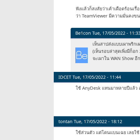
ฟังแล้วก็สงสัยว่าเค้าเดือดร้อนเรื่
ว่า TeamViewer มีความมั่นคงขน
Be1con
Tue, 17/05/2022 - 11:3
In
เห็นสาปส่งแบบเผาพริกเผ
reply
(เห็นรอบล่าสุดเพิ่งมีก็อก
to
จะเผาใน WAN Show อี
นั่ง
ดู
Linus
IDCET
Tue, 17/05/2022 - 11:44
Tech
ใช้ AnyDesk แทนมาหลายปีแล้ว ส
Tips
แก
ถือ
by
mr_tawan
tontan
Tue, 17/05/2022 - 18:12
ใช้ส่วนตัว แต่โดนแบนเฉย เลยใช