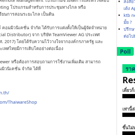
r Remote Management โปรแกรมช่วยจัดการและตรวจสอบ
สงสัย
eting โปรแกรมสำหรับการประชุมทางไกล หรือ
เด้ง 
รียนการสอนระยะไกล เป็นต้น
ktb ne
มั้ย ?
มมิวนิเคชั่น จำกัด ได้รับการแต่งตั้งให้เป็นผู้จัดจำหน่าย
ปรึกษา
cial Distributor) จาก บริษัท TeamViewer AG ประเทศ
ต่อไป
 (ค.ศ. 2017) โดยได้รับความไว้วางใจจากองค์กรภาครัฐ และ
ทศไทยมีการเติบโตอย่างต่อเนื่อง
Poll
iewer หรือต้องการสอบถามการใช้งานเพิ่มเติม สามารถ
ราค
ิวนิเคชั่น จำกัด ได้ที่
Re
เดี๋ยวก
n.th/
.com/ThaiwareShop
เท่านี้ล
ขึ้นไม่