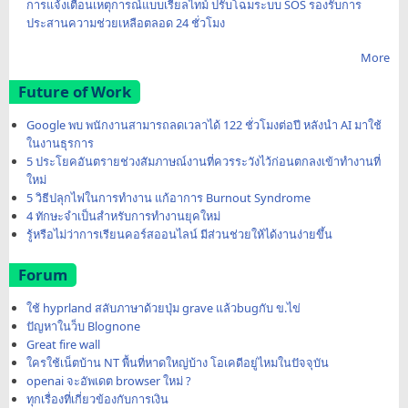
การแจ้งเตือนเหตุการณ์แบบเรียลไทม์ ปรับโฉมระบบ SOS รองรับการ
ประสานความช่วยเหลือตลอด 24 ชั่วโมง
More
Future of Work
Google พบ พนักงานสามารถลดเวลาได้ 122 ชั่วโมงต่อปี หลังนำ AI มาใช้
ในงานธุรการ
5 ประโยคอันตรายช่วงสัมภาษณ์งานที่ควรระวังไว้ก่อนตกลงเข้าทำงานที่
ใหม่
5 วิธีปลุกไฟในการทำงาน แก้อาการ Burnout Syndrome
4 ทักษะจำเป็นสำหรับการทำงานยุคใหม่
รู้หรือไม่ว่าการเรียนคอร์สออนไลน์ มีส่วนช่วยให้ได้งานง่ายขึ้น
Forum
ใช้ hyprland สลับภาษาด้วยปุ่ม grave แล้วbugกับ ข.ไข่
ปัญหาในว็บ Blognone
Great fire wall
ใครใช้เน็ตบ้าน NT พื้นที่หาดใหญ่บ้าง โอเคดีอยู่ไหมในปัจจุบัน
openai จะอัพเดต browser ใหม่ ?
ทุกเรื่องที่เกี่ยวข้องกับการเงิน