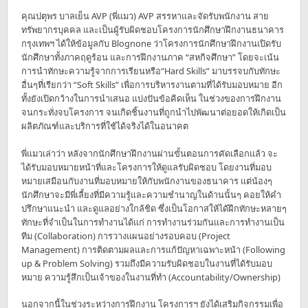
คุณปตุพร บาลเย็น AVP (พี่แมว) AVP สรรหาและจัดรับพนักงาน สาย
ทรัพยากรบุคคล และเป็นผู้รับผิดชอบโครงการนักศึกษาฝึกงานธนาคาร
กรุงเทพฯ ได้ให้ข้อมูลกับ Blognone ว่าโครงการนักศึกษาฝึกงานเปิดรับ
นักศึกษาทั้งภาคฤดูร้อน และการฝึกงานภาค “สหกิจศึกษา” โดยจะเน้น
การนำทักษะความรู้จากการเรียนหรือ“Hard Skills” มาบรรจบกับทักษะ
อื่นๆที่เรียกว่า “Soft Skills” เพื่อการบริหารงานตามที่ได้รับมอบหมาย อีก
ทั้งยังเปิดกว้างในการนำเสนอ แบ่งปันข้อคิดเห็น ในช่วงของการฝึกงาน
จนกระทั่งจบโครงการ จนเกิดชิ้นงานที่ถูกนำไปพัฒนาต่อยอดให้เกิดเป็น
ผลิตภัณฑ์และบริการที่ใช้ได้จริงได้ในอนาคต
พี่แมวเล่าว่า หลังจากนักศึกษาฝึกงานผ่านขั้นตอนการคัดเลือกแล้ว จะ
ได้รับมอบหมายหน้าที่และโครงการให้ดูแลรับผิดชอบ โดยงานที่มอบ
หมายเสมือนกับงานที่มอบหมายให้กับพนักงานของธนาคาร แต่น้องๆ
นักศึกษาจะมีพี่เลี้ยงที่มีความรู้และความชำนาญในด้านนั้นๆ คอยให้คำ
ปรึกษาแนะนำ และดูแลอย่างใกล้ชิด ซึ่งเป็นโอกาสให้ได้ฝึกทักษะหลายๆ
ทักษะที่จำเป็นในการทำงานได้แก่ การทำงานร่วมกันและการทำงานเป็น
ทีม (Collaboration) การวางแผนอย่างรอบคอบ (Project
Management) การติดตามผลและการแก้ปัญหาเฉพาะหน้า (Following
up & Problem Solving) รวมถึงมีความรับผิดชอบในงานที่ได้รับมอบ
หมาย ความรู้สึกเป็นเจ้าของในงานที่ทำ (Accountability/Ownership)
นอกจากนี้ในช่วงระหว่างการฝึกงาน โครงการฯ ยังได้เสริมกิจกรรมเพื่อ