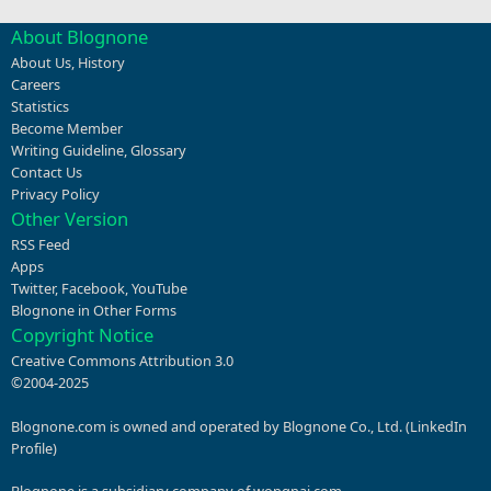
About Blognone
About Us
,
History
Careers
Statistics
Become Member
Writing Guideline
,
Glossary
Contact Us
Privacy Policy
Other Version
RSS Feed
Apps
Twitter
,
Facebook
,
YouTube
Blognone in Other Forms
Copyright Notice
Creative Commons Attribution 3.0
©2004-2025
Blognone.com is owned and operated by Blognone Co., Ltd. (
LinkedIn
Profile
)
Blognone is a subsidiary company of
wongnai.com