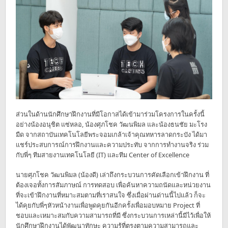
ส่วนในด้านนักศึกษาฝึกงานที่มีโอกาสได้เข้ามาร่วมโครงการในครั้งนี้
อย่างน้องอนุชิต แซ่หลอ, น้องศุภโชค วัฒนพิมล และน้องธนชัย มะโรง
มืด จากสถาบันเทคโนโลยีพระจอมเกล้าเจ้าคุณทหารลาดกระบัง ได้มา
แชร์ประสบการณ์การฝึกงานและความประทับ จากการทำงานจริง ร่วม
กับพี่ๆ ทีมสายงานเทคโนโลยี (IT) และทีม Center of Excellence
นายศุภโชค วัฒนพิมล (น้องดี) เล่าถึงกระบวนการคัดเลือกเข้าฝึกงาน ที่
ต้องเจอทั้งการสัมภาษณ์ การทดสอบ เพื่อค้นหาความถนัดและหน่วยงาน
ที่จะเข้าฝึกงานที่หมาะสมตามที่เราสนใจ ซึ่งเมื่อผ่านด่านนี้ไปแล้ว ก็จะ
ได้คุยกับพี่ๆหัวหน้างานเพื่อพูดคุยกันอีกครั้งเพื่อมอบหมาย Project ที่
ชอบและเหมาะสมกับความสามารถที่มี ซึ่งกระบวนการเหล่านี้มีไว้เพื่อให้
นักศึกษาฝึกงานได้พัฒนาทักษะ ความรู้ที่ตรงตามความสามารถและ