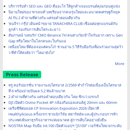
บริการรับทำ SEO และ GEO คืออะไร ให้ลูกค้าเจอแบรนด์คุณก่อนคู่แข่ง
นิยามใหม่ของ ‘ทาเลนท์’ บทเรียนจากคนรุ่นใหม่และอนาคตเศรษฐกิจยุค
AI กับ 2 คำถามที่ต่างกัน แต่รอคำตอบเดียวกัน
‘ธนจิรา กรุ๊ป’ เดินหน้าขยาย TANACHIRA CLUB เชื่อมต่อทุกแบรนด์กับ
ลูกค้า รองรับการเติบโตระยะยาว
สัมภาษณ์ ‘แทนรัก’ CMO Binance TH คนต่างวัยเข้าใจกันยาก เพราะ Gen
Gap หรือโตมาในโลกคนละใบกันแน่
เหนื่อยไหม ที่ต้องเจอแต่คนโง่? ชวนอ่าน 5 วิธีรับมือกับเพื่อนร่วมงานสุดว้า
ว ที่ทำให้สงสัยว่า “โตมายังไง”
More
Press Release
ทรู คอร์ปอเรชั่น รายงานงบไตรมาส 2/2569 ทำกำไรต่อเนื่องเป็นไตรมาส
ที่ 6 พร้อมจ่ายปันผล 5.2 พันล้านบาท
2 คำถามที่ต่างกัน แต่รอคำตอบเดียวกัน โดย ซิกเว่ เบรกเก้
DJI เปิดตัว Osmo Pocket 4P กล้องกิมบอลเลนส์คู่ 20mm และ 60mm
เครือซีพีต่อยอด CP Innovation Exposition 2026 เปิดเวที
Healthylicious ครั้งแรก! ชวนนักวิจัย สตาร์ทอัพ และผู้ประกอบการทั่ว
ประเทศเฟ้นหาธุรกิจอาหารแห่งอนาคต สู่การเติบโตอย่างยั่งยืน
NOSTRA Map จับมือ จส.100 เปิดตัวแอปฯ “JS100” เวอร์ชันใหม่ ยกระดับ