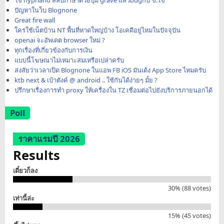
ใช้ hyprland สลับภาษาด้วยปุ่ม grave แล้วbugกับ ข.ไข่
ปัญหาในว็บ Blognone
Great fire wall
ใครใช้เน็ตบ้าน NT พื้นที่หาดใหญ่บ้าง โอเคดีอยู่ไหมในปัจจุบัน
openai จะอัพเดต browser ใหม่ ?
ทุกเรื่องที่เกี่ยวข้องกับการเงิน
แบบนี้โฆษณาไม่เหมาะสมเหรือเปล่าครับ
สงสัยว่าเวลาเปิด Blognone ในแอพ FB iOS มันเด้ง App Store ไหมครับ
ktb next & เป๋าตังค์ @ android .. ใช้กันได้ง่ายๆ มั้ย ?
ปรึกษาเรื่องการทำ proxy ให้เครื่องใน TZ เชื่อมต่อไปยังบริการภายนอกได้
Poll
ราคาแรมปี 2026
Results
เดี๋ยวก็ลง
30% (88 votes)
เท่านี้ล่ะ
15% (45 votes)