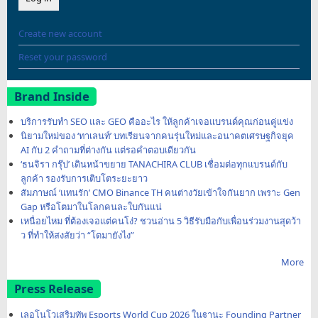
Create new account
Reset your password
Brand Inside
บริการรับทำ SEO และ GEO คืออะไร ให้ลูกค้าเจอแบรนด์คุณก่อนคู่แข่ง
นิยามใหม่ของ ‘ทาเลนท์’ บทเรียนจากคนรุ่นใหม่และอนาคตเศรษฐกิจยุค
AI กับ 2 คำถามที่ต่างกัน แต่รอคำตอบเดียวกัน
‘ธนจิรา กรุ๊ป’ เดินหน้าขยาย TANACHIRA CLUB เชื่อมต่อทุกแบรนด์กับ
ลูกค้า รองรับการเติบโตระยะยาว
สัมภาษณ์ ‘แทนรัก’ CMO Binance TH คนต่างวัยเข้าใจกันยาก เพราะ Gen
Gap หรือโตมาในโลกคนละใบกันแน่
เหนื่อยไหม ที่ต้องเจอแต่คนโง่? ชวนอ่าน 5 วิธีรับมือกับเพื่อนร่วมงานสุดว้า
ว ที่ทำให้สงสัยว่า “โตมายังไง”
More
Press Release
เลอโนโวเสริมทัพ Esports World Cup 2026 ในฐานะ Founding Partner