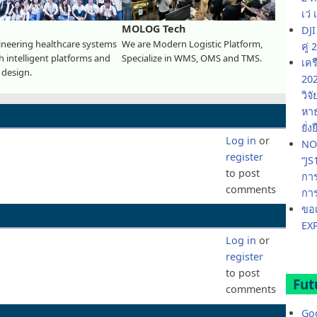
เว่
MOLOG Tech
DJI
neering healthcare systems
We are Modern Logistic Platform,
คู
 intelligent platforms and
Specialize in WMS, OMS and TMS.
เคร
 design.
202
วิจ
หาธ
ยั่ง
Log in
or
NOS
register
“JS
to post
การ
comments
การ
ขอเ
EX
Log in
or
register
to post
Fut
comments
Go