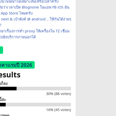
นี้โฆษณาไม่เหมาะสมเหรือเปล่าครับ
ัยว่าเวลาเปิด Blognone ในแอพ FB iOS มัน
ง App Store ไหมครับ
 next & เป๋าตังค์ @ android .. ใช้กันได้ง่ายๆ
 ?
กษาเรื่องการทำ proxy ให้เครื่องใน TZ เชื่อม
ไปยังบริการภายนอกได้
l
าคาแรมปี 2026
esults
ยวก็ลง
30% (88 votes)
ี้ล่ะ
16% (45 votes)
ไม่หยุด