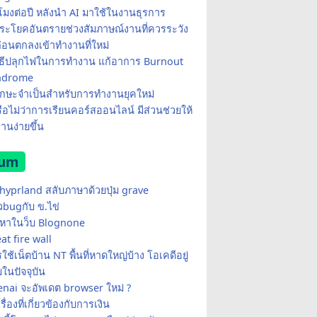
วโมงต่อปี หลังนำ AI มาใช้ในงานธุรการ
ระโยคอันตรายช่วงสัมภาษณ์งานที่ควรระวัง
ก่อนตกลงเข้าทำงานที่ใหม่
ิธีปลุกไฟในการทำงาน แก้อาการ Burnout
ndrome
ักษะจำเป็นสำหรับการทำงานยุคใหม่
หรือไม่ว่าการเรียนคอร์สออนไลน์ มีส่วนช่วยให้
งานง่ายขึ้น
rum
 hyprland สลับภาษาด้วยปุ่ม grave
วbugกับ ข.ไข่
ญหาในว็บ Blognone
at fire wall
ใช้เน็ตบ้าน NT พื้นที่หาดใหญ่บ้าง โอเคดีอยู่
ในปัจจุบัน
nai จะอัพเดต browser ใหม่ ?
รื่องที่เกี่ยวข้องกับการเงิน