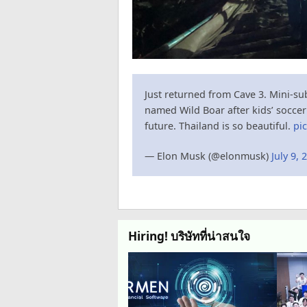
Just returned from Cave 3. Mini-sub
named Wild Boar after kids’ soccer
future. Thailand is so beautiful.
pi
— Elon Musk (@elonmusk)
July 9, 
Hiring! บริษัทที่น่าสนใจ