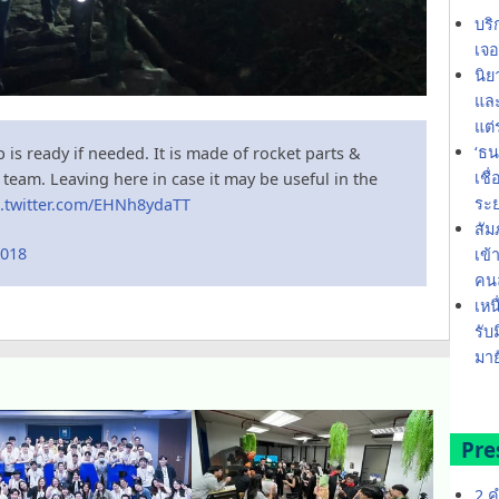
บริ
เจอ
นิย
และ
แต่
‘ธน
 is ready if needed. It is made of rocket parts &
เชื
 team. Leaving here in case it may be useful in the
ระ
c.twitter.com/EHNh8ydaTT
สัม
2018
เข้
คน
เหน
รับ
มาย
Pre
2 ค