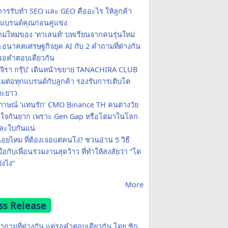
การรับทำ SEO และ GEO คืออะไร ให้ลูกค้า
แบรนด์คุณก่อนคู่แข่ง
ามใหม่ของ ‘ทาเลนท์’ บทเรียนจากคนรุ่นใหม่
อนาคตเศรษฐกิจยุค AI กับ 2 คำถามที่ต่างกัน
รอคำตอบเดียวกัน
จิรา กรุ๊ป’ เดินหน้าขยาย TANACHIRA CLUB
่อมต่อทุกแบรนด์กับลูกค้า รองรับการเติบโต
ยะยาว
ภาษณ์ ‘แทนรัก’ CMO Binance TH คนต่างวัย
าใจกันยาก เพราะ Gen Gap หรือโตมาในโลก
ละใบกันแน่
ื่อยไหม ที่ต้องเจอแต่คนโง่? ชวนอ่าน 5 วิธี
มือกับเพื่อนร่วมงานสุดว้าว ที่ทำให้สงสัยว่า “โต
ังไง”
More
ss Release
ำถามที่ต่างกัน แต่รอคำตอบเดียวกัน โดย ซิก