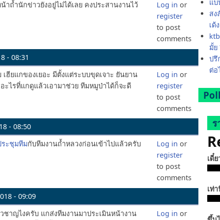
แบบ
น้าถ้ำนักข่าวยังอยู่ไม่ได้เลย คงประสานงานไว้
Log in
or
สงส
register
เด้
to post
ktb
comments
มั้ย
8 - 08:31
ปรึ
ต่อ
บ เฮียแกของเยอะ มีตั้งแต่ระบบขุดเจาะ ยันยาน
Log in
or
ะไรที่แกดูแล้วเอามาช่วย ทีมหมูป่าได้ก็จะดี
register
Pol
to post
comments
ร
18 - 08:50
R
ประชุมทีม
กับทีมงานถ้ำหลวงก่อนเข้าไปแล้วครับ
Log in
or
register
เดี๋
to post
comments
เท่าน
018 - 09:09
่ยวชาญไงครับ แกส่งทีมงานมาประเมินหน้างาน
Log in
or
ขึ้น