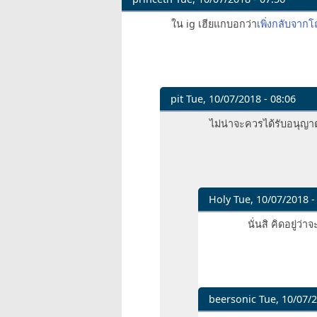
ใน ig เฮียแกบอกว่า
เพิ่งกลับจาก
pit
Tue, 10/07/2018 - 08:06
In
ไม่น่าจะควรได้รับอนุญาต
reply
to
ใน
ig
by
Holy
Tue, 10/07/2018 -
princeth
In
นั่นสิ คิดอยู่ว่า
reply
to
ไม่
น่า
จะ
beersonic
Tue, 10/07/2
ควร
In