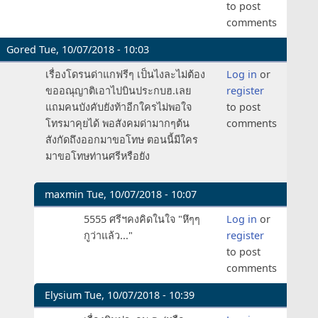
to post
comments
Gored
Tue, 10/07/2018 - 10:03
In
เรื่องโดรนด่าแกฟรีๆ เป็นไงละไม่ต้อง
Log in
or
reply
ขออณุญาติเอาไปบินประกบฮ.เลย
register
to
แถมคนบังคับยังท้าอีกใครไม่พอใจ
to post
ดู
โทรมาคุยได้ พอสังคมด่ามากๆต้น
comments
แล้ว
สังกัดถึงออกมาขอโทษ ตอนนี้มีใคร
ครับ
มาขอโทษท่านศรีหรือยัง
มี
สอง
maxmin
Tue, 10/07/2018 - 10:07
คลิป
In
ถ้ำ
5555 ศรีฯคงคิดในใจ "หึๆๆ
Log in
or
reply
หลวง
กูว่าแล้ว..."
register
to
by
to post
เรื่อง
crucifier
comments
โด
รน
Elysium
Tue, 10/07/2018 - 10:39
ด่า
In