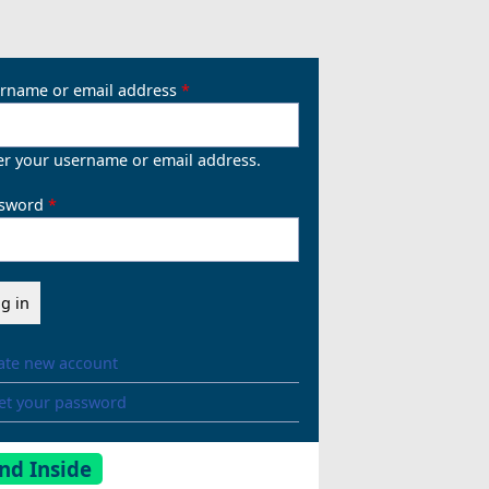
rname or email address
er your username or email address.
sword
ate new account
et your password
nd Inside