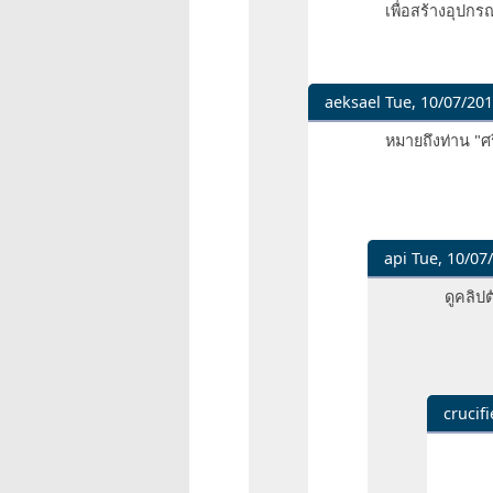
เพื่อสร้างอุปกรณ
รับ
to
อนุญาต
ไม่
ให้
น่า
เข้
จะ
aeksael
Tue, 10/07/201
by
ควร
In
หมายถึงท่าน "ศร
pit
ได้
reply
รับ
to
อนุญาต
ไม่
ให้
น่า
เข้
จะ
api
Tue, 10/07/
by
ควร
In
ดูคลิปต
pit
ได้
reply
รับ
to
อนุญาต
หมาย
ให้
ถึง
เข้
ท่าน
crucifi
by
"ศรี"
In
pit
รึ
reply
เปล่า
to