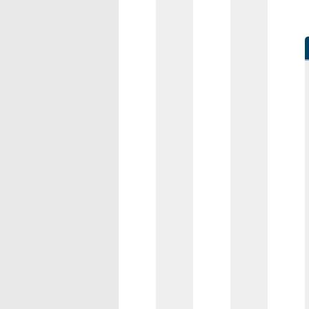
ครับ
ดู
by
คลิป
aeksael
ตัว
เต็ม
ก่อน
ค่อย
เอา
แก
มาล
by
api