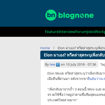
Skip
to
main
content
Main
Feature
Interview
Forum
Jobs
Workp
navigation
Home
Elon มาเอง? ทวีตล่าสุดระบุเพิ่
Elon มาเอง? ทวีตล่าสุดระบุเพิ่งกล
By
lew
on
10 July 2018 - 07:36
Ta
Elon Musk ทวีตล่าสุดระบุว่าเพิ่งกลับม
เมื่อคืนที่ผ่านมา หลังจากเขา
ยืนยันว่าจะ
"เพิ่งกลับมาจากถ้ำ 3 ตอนนี้ Mini-sub 
จรวดใช้ชื่อว่าหมูป่าตามชื่อทีมฟุตบอลของ
ประเทศไทยสวยมาก"