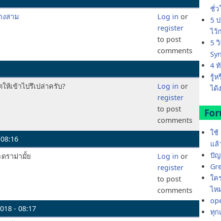
ชั่
โถงสาม
Log in
or
5 ป
register
ไว้
to post
5 ว
comments
Sy
4 ท
รู้
ให้เข้าไปรึเปล่าครับ?
Log in
or
ได้
register
to post
Fo
comments
ใช้
 08:16
แล้
ปั
จะดราม่ามั้ย
Log in
or
Gre
register
ใคร
to post
ไหม
comments
ope
018 - 08:17
ทุกเ