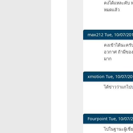
คงได้แหละคับ ห
ได้
reply
หมดแล้ว
รับ
to
อนุญาต
ไม่
ให้
น่า
เข้
จะ
max212
Tue, 10/07/201
by
ควร
In
คงเข้าได้นะครั
pit
ได้
reply
อวกาศ ถ้ามีของอ
รับ
to
มาก
อนุญาต
ไม่
ให้
น่า
เข้
จะ
xmotion
Tue, 10/07/20
by
ควร
In
ได้ข่าวว่าแกไป
pit
ได้
reply
รับ
to
อนุญาต
ไม่
ให้
น่า
เข้
จะ
Fourpoint
Tue, 10/07/2
by
ควร
In
ไปในฐานะผู้เชี
pit
ได้
reply