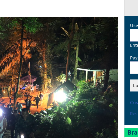
Use
Ent
Pas
Cre
Res
Bra