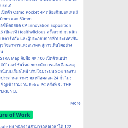
 เบรกเก้
 เปิดตัว Osmo Pocket 4P กล้องกิมบอลเลนส์
่ 20mm และ 60mm
ือซีพีต่อยอด CP Innovation Exposition
6 เปิดเวที Healthylicious ครั้งแรก! ชวนนัก
ัย สตาร์ทอัพ และผู้ประกอบการทั่วประเทศเฟ้น
ุรกิจอาหารแห่งอนาคต สู่การเติบโตอย่าง
ยืน
TRA Map จับมือ จส.100 เปิดตัวแอปฯ
100” เวอร์ชันใหม่ ยกระดับการแจ้งเตือนเหตุ
ณ์แบบเรียลไทม์ ปรับโฉมระบบ SOS รองรับ
ประสานความช่วยเหลือตลอด 24 ชั่วโมง
ชิญเข้าร่วมงาน Retro PC ครั้งที่ 3 : THE
PERIENCE
More
ure of Work
ogle พบ พนักงานสามารถลดเวลาได้ 122