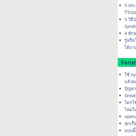
5 ประ
ไว้ก่
5 วิธ
Synd
4 ทัก
รู้หรื
ได้งาน
Foru
ใช้ h
แล้วb
ปัญหา
Great 
ใครใช้
ไหมใน
opena
ทุกเรื
แบบนี