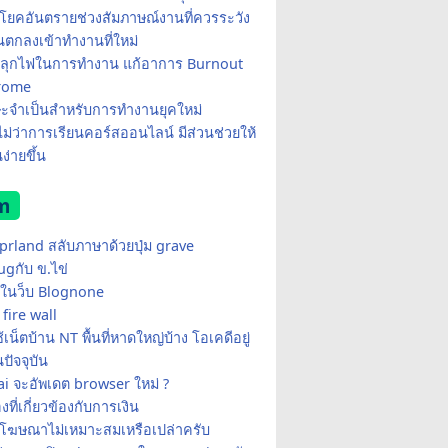
โยคอันตรายช่วงสัมภาษณ์งานที่ควรระวัง
อนตกลงเข้าทำงานที่ใหม่
ีปลุกไฟในการทำงาน แก้อาการ Burnout
rome
ษะจำเป็นสำหรับการทำงานยุคใหม่
อไม่ว่าการเรียนคอร์สออนไลน์ มีส่วนช่วยให้
ง่ายขึ้น
m
yprland สลับภาษาด้วยปุ่ม grave
ugกับ ข.ไข่
ในว็บ Blognone
fire wall
เน็ตบ้าน NT พื้นที่หาดใหญ่บ้าง โอเคดีอยู่
ปัจจุบัน
i จะอัพเดต browser ใหม่ ?
่องที่เกี่ยวข้องกับการเงิน
้โฆษณาไม่เหมาะสมเหรือเปล่าครับ