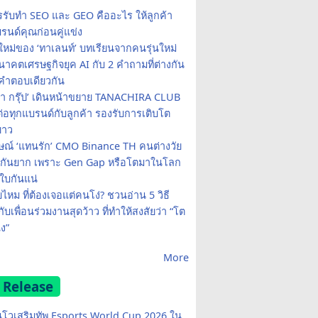
รรับทำ SEO และ GEO คืออะไร ให้ลูกค้า
รนด์คุณก่อนคู่แข่ง
ใหม่ของ ‘ทาเลนท์’ บทเรียนจากคนรุ่นใหม่
าคตเศรษฐกิจยุค AI กับ 2 คำถามที่ต่างกัน
คำตอบเดียวกัน
รา กรุ๊ป’ เดินหน้าขยาย TANACHIRA CLUB
มต่อทุกแบรนด์กับลูกค้า รองรับการเติบโต
ยาว
ษณ์ ‘แทนรัก’ CMO Binance TH คนต่างวัย
จกันยาก เพราะ Gen Gap หรือโตมาในโลก
บกันแน่
ยไหม ที่ต้องเจอแต่คนโง่? ชวนอ่าน 5 วิธี
กับเพื่อนร่วมงานสุดว้าว ที่ทำให้สงสัยว่า “โต
ง”
More
 Release
โวเสริมทัพ Esports World Cup 2026 ใน