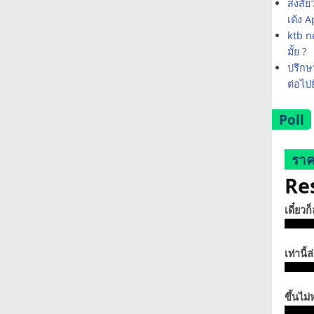
สงสัย
เด้ง 
ktb ne
มั้ย ?
ปรึกษา
ต่อไป
Poll
ราค
Re
เดี๋ยวก
เท่านี้ล
ขึ้นไม่