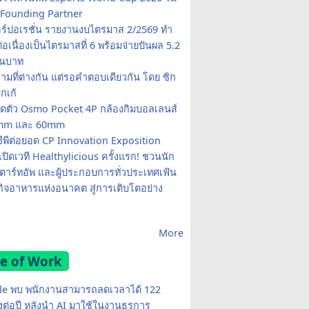
Founding Partner
อร์ปอเรชั่น รายงานงบไตรมาส 2/2569 ทำ
อเนื่องเป็นไตรมาสที่ 6 พร้อมจ่ายปันผล 5.2
านบาท
ามที่ต่างกัน แต่รอคำตอบเดียวกัน โดย ซิก
รกเก้
ปิดตัว Osmo Pocket 4P กล้องกิมบอลเลนส์
20mm และ 60mm
ซีพีต่อยอด CP Innovation Exposition
เปิดเวที Healthylicious ครั้งแรก! ชวนนัก
 สตาร์ทอัพ และผู้ประกอบการทั่วประเทศเฟ้น
กิจอาหารแห่งอนาคต สู่การเติบโตอย่าง
More
e of Work
e พบ พนักงานสามารถลดเวลาได้ 122
มงต่อปี หลังนำ AI มาใช้ในงานธุรการ