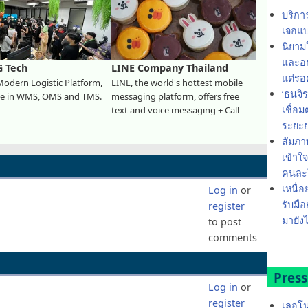
บริกา
เจอแบ
นิยาม
และอน
 Tech
LINE Company Thailand
แต่รอ
Modern Logistic Platform,
LINE, the world's hottest mobile
‘ธนจิ
ize in WMS, OMS and TMS.
messaging platform, offers free
เชื่อ
text and voice messaging + Call
ระยะ
สัมภา
เข้าใ
คนละใ
เหนื่อ
Log in
or
รับมือ
register
มายังไ
to post
comments
Press
Log in
or
register
เลอโน