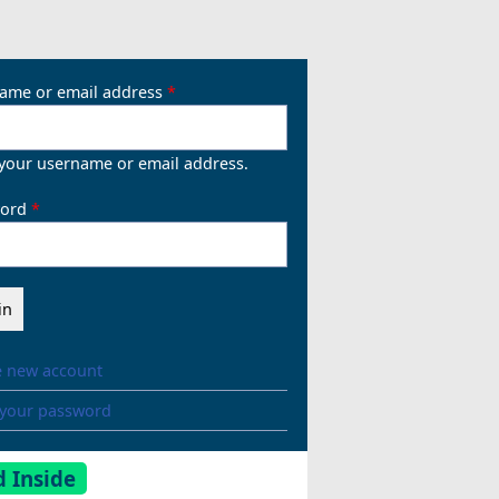
ame or email address
 your username or email address.
ord
e new account
 your password
 Inside