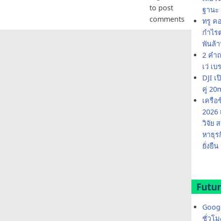
to post
ฐานะ 
comments
ทรู ค
กำไรต่
พันล้
2 คำถ
เว่ เบ
DJI เ
คู่ 
เครือ
2026 
วิจัย
หาธุร
ยั่งยืน
Futur
Googl
ชั่วโ