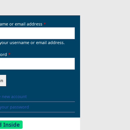
ame or email address
 your username or email address.
ord
e new account
 your password
 Inside