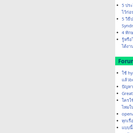
5 ประ
ไว้ก่
5 วิธ
Synd
4 ทัก
รู้หรื
ได้งาน
Foru
ใช้ h
แล้วb
ปัญหา
Great 
ใครใช้
ไหมใน
opena
ทุกเรื
แบบนี