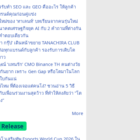
รรับทำ SEO และ GEO คืออะไร ให้ลูกค้า
รนด์คุณก่อนคู่แข่ง
ใหม่ของ ‘ทาเลนท์’ บทเรียนจากคนรุ่นใหม่
าคตเศรษฐกิจยุค AI กับ 2 คำถามที่ต่างกัน
คำตอบเดียวกัน
รา กรุ๊ป’ เดินหน้าขยาย TANACHIRA CLUB
มต่อทุกแบรนด์กับลูกค้า รองรับการเติบโต
ยาว
ษณ์ ‘แทนรัก’ CMO Binance TH คนต่างวัย
จกันยาก เพราะ Gen Gap หรือโตมาในโลก
บกันแน่
ยไหม ที่ต้องเจอแต่คนโง่? ชวนอ่าน 5 วิธี
กับเพื่อนร่วมงานสุดว้าว ที่ทำให้สงสัยว่า “โต
ง”
More
 Release
โวเสริมทัพ Esports World Cup 2026 ใน