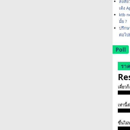
สงสัย
เด้ง 
ktb ne
มั้ย ?
ปรึกษา
ต่อไป
Poll
ราค
Re
เดี๋ยวก
เท่านี้ล
ขึ้นไม่