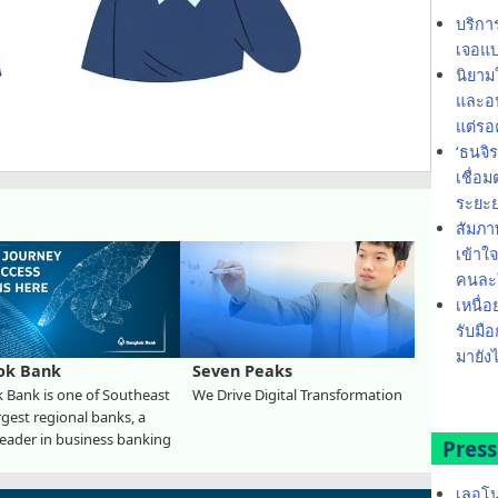
บริกา
เจอแบ
นิยาม
และอน
แต่รอ
‘ธนจิ
เชื่อ
ระยะ
สัมภา
เข้าใ
คนละใ
เหนื่อ
รับมือ
มายังไ
ok Bank
Seven Peaks
 Bank is one of Southeast
We Drive Digital Transformation
argest regional banks, a
eader in business banking
Press
เลอโน