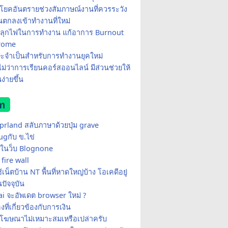
โยคอันตรายช่วงสัมภาษณ์งานที่ควรระวัง
อนตกลงเข้าทำงานที่ใหม่
ีปลุกไฟในการทำงาน แก้อาการ Burnout
rome
ษะจำเป็นสำหรับการทำงานยุคใหม่
อไม่ว่าการเรียนคอร์สออนไลน์ มีส่วนช่วยให้
ง่ายขึ้น
m
yprland สลับภาษาด้วยปุ่ม grave
ugกับ ข.ไข่
ในว็บ Blognone
fire wall
เน็ตบ้าน NT พื้นที่หาดใหญ่บ้าง โอเคดีอยู่
ปัจจุบัน
i จะอัพเดต browser ใหม่ ?
่องที่เกี่ยวข้องกับการเงิน
้โฆษณาไม่เหมาะสมเหรือเปล่าครับ