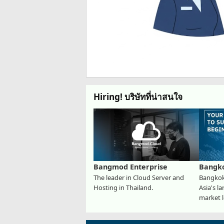
Hiring! บริษัทที่น่าสนใจ
Bangmod Enterprise
Bangk
The leader in Cloud Server and
Bangkok
Hosting in Thailand.
Asia's l
market l