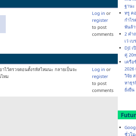
ฐานะ 
ทรู ค
Log in
or
กำไรต่
register
ง
พันล้
to post
2 คำถ
comments
เว่ เบ
DJI เ
คู่ 
เครือ
2026 
เอาไว้ตรวจตอนตั้งรหัสไหมนะ กลายเป็นจะ
Log in
or
วิจัย
้นไหม
register
หาธุร
to post
ยั่งยืน
comments
Futur
Googl
ชั่วโ