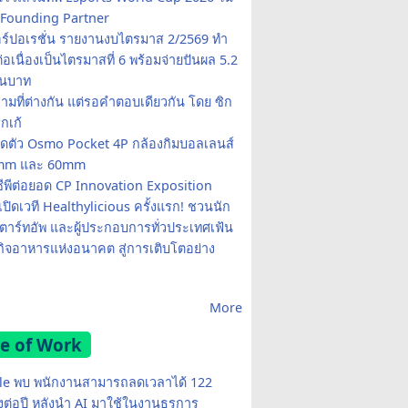
Founding Partner
อร์ปอเรชั่น รายงานงบไตรมาส 2/2569 ทำ
อเนื่องเป็นไตรมาสที่ 6 พร้อมจ่ายปันผล 5.2
านบาท
ามที่ต่างกัน แต่รอคำตอบเดียวกัน โดย ซิก
รกเก้
ปิดตัว Osmo Pocket 4P กล้องกิมบอลเลนส์
20mm และ 60mm
ซีพีต่อยอด CP Innovation Exposition
เปิดเวที Healthylicious ครั้งแรก! ชวนนัก
 สตาร์ทอัพ และผู้ประกอบการทั่วประเทศเฟ้น
กิจอาหารแห่งอนาคต สู่การเติบโตอย่าง
More
e of Work
e พบ พนักงานสามารถลดเวลาได้ 122
มงต่อปี หลังนำ AI มาใช้ในงานธุรการ