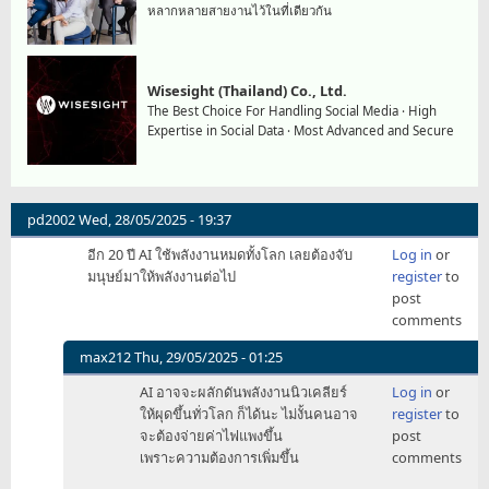
หลากหลายสายงานไว้ในที่เดียวกัน
Wisesight (Thailand) Co., Ltd.
The Best Choice For Handling Social Media · High
Expertise in Social Data · Most Advanced and Secure
pd2002
Wed, 28/05/2025 - 19:37
อีก 20 ปี AI ใช้พลังงานหมดทั้งโลก เลยต้องจับ
Log in
or
มนุษย์มาให้พลังงานต่อไป
register
to
post
comments
max212
Thu, 29/05/2025 - 01:25
In
AI อาจจะผลักดันพลังงานนิวเคลียร์
Log in
or
reply
ให้ผุดขึ้นทั่วโลก ก็ได้นะ ไม่งั้นคนอาจ
register
to
to
จะต้องจ่ายค่าไฟแพงขึ้น
post
อีก
เพราะความต้องการเพิ่มขึ้น
comments
20
ปี