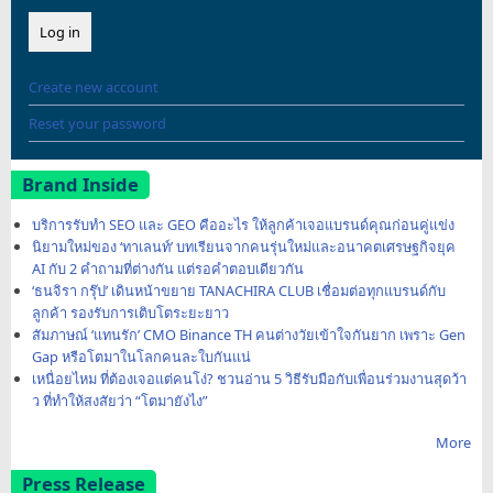
Create new account
Reset your password
Brand Inside
บริการรับทำ SEO และ GEO คืออะไร ให้ลูกค้าเจอแบรนด์คุณก่อนคู่แข่ง
นิยามใหม่ของ ‘ทาเลนท์’ บทเรียนจากคนรุ่นใหม่และอนาคตเศรษฐกิจยุค
AI กับ 2 คำถามที่ต่างกัน แต่รอคำตอบเดียวกัน
‘ธนจิรา กรุ๊ป’ เดินหน้าขยาย TANACHIRA CLUB เชื่อมต่อทุกแบรนด์กับ
ลูกค้า รองรับการเติบโตระยะยาว
สัมภาษณ์ ‘แทนรัก’ CMO Binance TH คนต่างวัยเข้าใจกันยาก เพราะ Gen
Gap หรือโตมาในโลกคนละใบกันแน่
เหนื่อยไหม ที่ต้องเจอแต่คนโง่? ชวนอ่าน 5 วิธีรับมือกับเพื่อนร่วมงานสุดว้า
ว ที่ทำให้สงสัยว่า “โตมายังไง”
More
Press Release