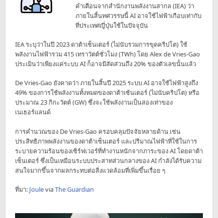
คำเตือนจากสำนักงานพลังงานสากล (IEA) ว่า
ภายในสิ้นทศวรรษนี้ AI อาจใช้ไฟฟ้าเกือบเท่ากับ
ที่ประเทศญี่ปุ่นใช้ในปัจจุบัน
IEA ระบุว่าในปี 2023 ดาต้าเซ็นเตอร์ (ไม่นับรวมการขุดคริปโต) ใช้
พลังงานไฟฟ้ารวม 415 เทราวัตต์ชั่วโมง (TWh) โดย Alex de Vries-Gao
ประเมินว่าเพียงแค่ระบบ AI ก็อาจมีสัดส่วนถึง 20% ของตัวเลขนั้นแล้ว
De Vries-Gao ยังคาดว่า ภายในสิ้นปี 2025 ระบบ AI อาจใช้ไฟฟ้าสูงถึง
49% ของการใช้พลังงานทั้งหมดของดาต้าเซ้นเตอร์ (ไม่นับคริปโต) หรือ
ประมาณ 23 กิกะวัตต์ (GW) ซึ่งจะใช้พลังงานเป็นสองเท่าของ
เนเธอร์แลนด์
การคำนวณของ De Vries-Gao ครอบคลุมปัจจัยหลายด้าน เช่น
ประสิทธิภาพพลังงานของดาต้าเซ็นเตอร์ และปริมาณไฟฟ้าที่ใช้ในการ
ระบายความร้อนของเซิร์ฟเวอร์ที่ทำงานหนักจากภาระของ AI โดยดาต้า
เซ็นเตอร์ ซึ่งเป็นเหมือนระบบประสาทส่วนกลางของ AI กำลังได้รับความ
สนใจมากขึ้นจากผลกระทบต่อสิ่งแวดล้อมที่เพิ่มขึ้นเรื่อย ๆ
ที่มา:
Joule
via
The Guardian