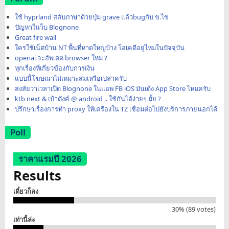
ใช้ hyprland สลับภาษาด้วยปุ่ม grave แล้วbugกับ ข.ไข่
ปัญหาในว็บ Blognone
Great fire wall
ใครใช้เน็ตบ้าน NT พื้นที่หาดใหญ่บ้าง โอเคดีอยู่ไหมในปัจจุบัน
openai จะอัพเดต browser ใหม่ ?
ทุกเรื่องที่เกี่ยวข้องกับการเงิน
แบบนี้โฆษณาไม่เหมาะสมเหรือเปล่าครับ
สงสัยว่าเวลาเปิด Blognone ในแอพ FB iOS มันเด้ง App Store ไหมครับ
ktb next & เป๋าตังค์ @ android .. ใช้กันได้ง่ายๆ มั้ย ?
ปรึกษาเรื่องการทำ proxy ให้เครื่องใน TZ เชื่อมต่อไปยังบริการภายนอกได้
Poll
ราคาแรมปี 2026
Results
เดี๋ยวก็ลง
30% (89 votes)
เท่านี้ล่ะ