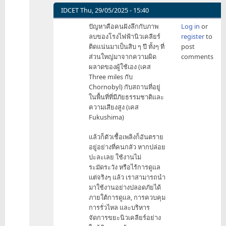
AI…
IDCET
Thu, 29/05/2025 - 15:40
by
In
ปัญหาคือคนฝังลึกกับภาพ
Log in
or
pd2002
reply
ลบของโรงไฟฟ้านิวเคลียร์
register
to
to
ติดแน่นมาเป็นสิบ ๆ ปี ทั้งๆ ที่
post
AI…
ส่วนใหญ่มาจากความผิด
comments
by
ผลาดของผู้ใช้เอง (เคส
max212
Three miles กับ
Chornobyl) กับสถานที่อยู่
ในพื้นที่ที่มีภัยธรรมชาติและ
ความเสียงสูง (เคส
Fukushima)
แล้วก็ตัวเชื้อเพลิงก็อันตราย
อยู่อย่างที่คนกลัว หากปล่อย
ปะละเลย ใช้งานไม่
ระมัดระวัง หรือไร้การดูแล
แต่จริงๆ แล้ว เราสามารถนำ
มาใช้งานอย่างปลอดภัยได้
ภายใต้การดูแล, การควบคุม
การรั่วไหล และบริหาร
จัดการขยะนิวเคลียร์อย่าง