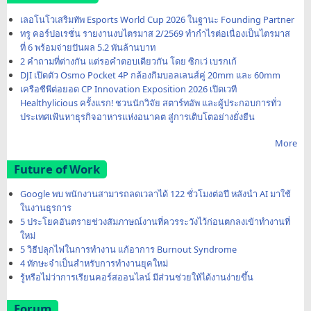
เลอโนโวเสริมทัพ Esports World Cup 2026 ในฐานะ Founding Partner
ทรู คอร์ปอเรชั่น รายงานงบไตรมาส 2/2569 ทำกำไรต่อเนื่องเป็นไตรมาส
ที่ 6 พร้อมจ่ายปันผล 5.2 พันล้านบาท
2 คำถามที่ต่างกัน แต่รอคำตอบเดียวกัน โดย ซิกเว่ เบรกเก้
DJI เปิดตัว Osmo Pocket 4P กล้องกิมบอลเลนส์คู่ 20mm และ 60mm
เครือซีพีต่อยอด CP Innovation Exposition 2026 เปิดเวที
Healthylicious ครั้งแรก! ชวนนักวิจัย สตาร์ทอัพ และผู้ประกอบการทั่ว
ประเทศเฟ้นหาธุรกิจอาหารแห่งอนาคต สู่การเติบโตอย่างยั่งยืน
More
Future of Work
Google พบ พนักงานสามารถลดเวลาได้ 122 ชั่วโมงต่อปี หลังนำ AI มาใช้
ในงานธุรการ
5 ประโยคอันตรายช่วงสัมภาษณ์งานที่ควรระวังไว้ก่อนตกลงเข้าทำงานที่
ใหม่
5 วิธีปลุกไฟในการทำงาน แก้อาการ Burnout Syndrome
4 ทักษะจำเป็นสำหรับการทำงานยุคใหม่
รู้หรือไม่ว่าการเรียนคอร์สออนไลน์ มีส่วนช่วยให้ได้งานง่ายขึ้น
Forum