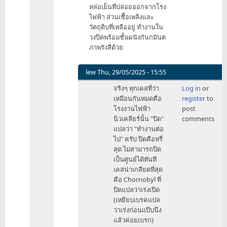
หล่อเย็นที่ปล่อยออกจากโรง
ไฟฟ้า ส่วนเชื้อเพลิงและ
วัตถุดิบที่เหลืออยู่ ทำงานใน
วงปิดพร้อมชั้นผนังกันกมันต
ภาพรังสีด้วย
lew
Thu, 29/05/2025 - 15:55
In
จริงๆ ทุกเคสที่ว่า
Log in
or
reply
เหมือนกันหมดคือ
register
to
to
โรงงานไฟฟ้า
post
ปัญหา
นิวเคลียร์นั้น "ปิด"
comments
คือ
แปลว่า "ทำงานต่อ
คน
ไป" ครับ ปิดคือหรี่
ฝัง
สุด ไม่สามารถปิด
ลึก
เป็นศูนย์ได้ทันที
กับ
เคสน่าเกลียดที่สุด
ภาพ
คือ Chornobyl ที่
ลบ
ปิดแปลว่าเร่งเปิด
ของโ…
(เหยียบเบรคแปล
by
ว่าเร่งก่อนแป๊บนึง
IDCET
แล้วค่อยเบรก)