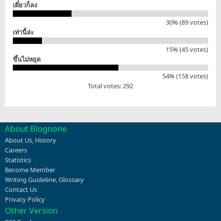
เดี๋ยวก็ลง
30% (89 votes)
เท่านี้ล่ะ
15% (45 votes)
ขึ้นไม่หยุด
54% (158 votes)
Total votes: 292
About Blognone
About Us
,
History
Careers
Statistics
Become Member
Writing Guideline
,
Glossary
Contact Us
Privacy Policy
Other Version