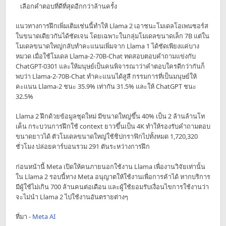
เลือกคำตอบที่ดีที่สุดอีกกว่าล้านครั้ง
แนวทางการฝึกเพิ่มเติมเช่นนี้ทำให้ Llama 2 เอาชนะโมเดลโอเพนซอร์ส
ในขนาดเดียวกันได้ชัดเจน โดยเฉพาะในกลุ่มโมเดลขนาดเล็ก 7B แต่ใน
โมเดลขนาดใหญ่กลับทำคะแนนเพิ่มจาก Llama 1 ได้ชัดเพียงแค่บาง
หมวด เมื่อใช้โมเดล Llama-2-70B-Chat ทดสอบตอบคำถามแข่งกับ
ChatGPT-0301 และให้มนุษย์เป็นคนพิจารณาว่าคำตอบใครดีกว่ากันก็
พบว่า Llama-2-70B-Chat ทำคะแนนได้สูสี กรรมการที่เป็นมนุษย์ให้
คะแนน Llama-2 ชนะ 35.9% เท่ากัน 31.5% และให้ ChatGPT ชนะ
32.5%
Llama 2 ฝึกด้วยข้อมูลชุดใหม่ มีขนาดใหญ่ขึ้น 40% เป็น 2 ล้านล้านโท
เค็น กระบวนการฝึกใช้ context ยาวขึ้นเป็น 4K ทำให้รองรับคำถามตอบ
ขนาดยาวได้ ตัวโมเดลขนาดใหญ่ใช้ชิปกราฟิกไปทั้งหมด 1,720,320
ชั่วโมง ปล่อยคาร์บอนรวม 291 ตันระหว่างการฝึก
ก่อนหน้านี้ Meta เปิดให้คนภายนอกใช้งาน Llama เพื่องานวิจัยเท่านั้น
ใน Llama 2 รอบนี้ทาง Meta อนุญาตให้ใช้งานเพื่อการค้าได้ หากบริการ
มีผู้ใช้ไม่เกิน 700 ล้านคนต่อเดือน และผู้ใช้ยอมรับเงื่อนไขการใช้งานว่า
จะไม่นำ Llama 2 ไปใช้งานอันตรายต่างๆ
ที่มา -
Meta AI