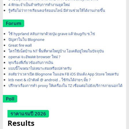
4 ทักษะจำเป็นสำหรับการทำงานยุคใหม่
รู้หรือไม่ว่าการเรียนคอร์สออนไลน์ มีส่วนช่วยให้ได้งานง่ายขึ้น
Forum
ใช้ hyprland สลับภาษาด้วยปุ่ม grave แล้วbugกับ ข.ไข่
ปัญหาในว็บ Blognone
Great fire wall
ใครใช้เน็ตบ้าน NT พื้นที่หาดใหญ่บ้าง โอเคดีอยู่ไหมในปัจจุบัน
openai จะอัพเดต browser ใหม่ ?
ทุกเรื่องที่เกี่ยวข้องกับการเงิน
แบบนี้โฆษณาไม่เหมาะสมเหรือเปล่าครับ
สงสัยว่าเวลาเปิด Blognone ในแอพ FB iOS มันเด้ง App Store ไหมครับ
ktb next & เป๋าตังค์ @ android .. ใช้กันได้ง่ายๆ มั้ย ?
ปรึกษาเรื่องการทำ proxy ให้เครื่องใน TZ เชื่อมต่อไปยังบริการภายนอกได้
Poll
ราคาแรมปี 2026
Results