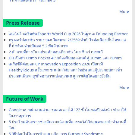
ว ที่ทำให้สงสัยว่า “โตมายังไง”
More
Press Release
เลอโนโวเสริมทัพ Esports World Cup 2026 ในฐานะ Founding Partner
ทรู คอร์ปอเรชั่น รายงานงบไตรมาส 2/2569 ทำกำไรต่อเนื่องเป็นไตรมาส
ที่ 6 พร้อมจ่ายปันผล 5.2 พันล้านบาท
2 คำถามที่ต่างกัน แต่รอคำตอบเดียวกัน โดย ซิกเว่ เบรกเก้
DJI เปิดตัว Osmo Pocket 4P กล้องกิมบอลเลนส์คู่ 20mm และ 60mm
เครือซีพีต่อยอด CP Innovation Exposition 2026 เปิดเวที
Healthylicious ครั้งแรก! ชวนนักวิจัย สตาร์ทอัพ และผู้ประกอบการทั่ว
ประเทศเฟ้นหาธุรกิจอาหารแห่งอนาคต สู่การเติบโตอย่างยั่งยืน
More
Future of Work
Google พบ พนักงานสามารถลดเวลาได้ 122 ชั่วโมงต่อปี หลังนำ AI มาใช้
ในงานธุรการ
5 ประโยคอันตรายช่วงสัมภาษณ์งานที่ควรระวังไว้ก่อนตกลงเข้าทำงานที่
ใหม่
5 วิธีปลุกไฟในการทำงาน แก้อาการ Burnout Syndrome