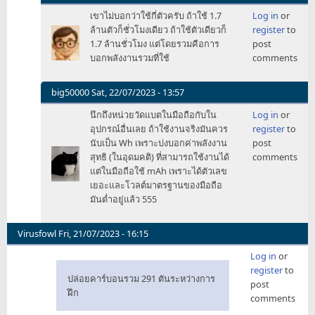
In
เขาไม่บอกว่าใช้กี่ตัวครับ ถ้าใช้ 1.7
Log in
or
reply
ล้านตัวก็ชั่วโมงเดียว ถ้าใช้ตัวเดียวก็
register
to
to
1.7 ล้านชั่วโมง แต่โดยรวมคือการ
post
ใช้
บอกพลังงานรวมที่ใช้
comments
ชิป
กราฟิก
ไป
big50000
Sat, 22/07/2023 - 13:57
ทั้งหมด
In
นึกถึงหน่วยวัดแบตในมือถือกับใน
Log in
or
1,720
reply
อุปกรณ์อื่นเลย ถ้าใช้งานจริงมันควร
register
to
by
to
นับเป็น Wh เพราะบ่งบอกค่าพลังงาน
post
shub
ใช้
สุทธิ (ในอุดมคติ) ที่สามารถใช้งานได้
comments
ชิป
แต่ในมือถือใช้ mAh เพราะได้ตัวเลข
กราฟิก
เยอะและโวลต์มาตรฐานของมือถือ
ไป
มันต่ำอยู่แล้ว 555
ทั้งหมด
1,720
by
Virusfowl
Fri, 21/07/2023 - 16:15
shub
Log in
or
register
to
ปล่อยคาร์บอนรวม 291 ตันระหว่างการ
post
ฝึก
comments