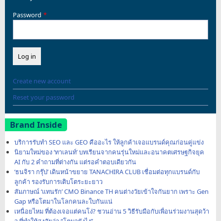
Password
Create new account
Reset your password
Brand Inside
บริการรับทำ SEO และ GEO คืออะไร ให้ลูกค้าเจอแบรนด์คุณก่อนคู่แข่ง
นิยามใหม่ของ ‘ทาเลนท์’ บทเรียนจากคนรุ่นใหม่และอนาคตเศรษฐกิจยุค
AI กับ 2 คำถามที่ต่างกัน แต่รอคำตอบเดียวกัน
‘ธนจิรา กรุ๊ป’ เดินหน้าขยาย TANACHIRA CLUB เชื่อมต่อทุกแบรนด์กับ
ลูกค้า รองรับการเติบโตระยะยาว
สัมภาษณ์ ‘แทนรัก’ CMO Binance TH คนต่างวัยเข้าใจกันยาก เพราะ Gen
Gap หรือโตมาในโลกคนละใบกันแน่
เหนื่อยไหม ที่ต้องเจอแต่คนโง่? ชวนอ่าน 5 วิธีรับมือกับเพื่อนร่วมงานสุดว้า