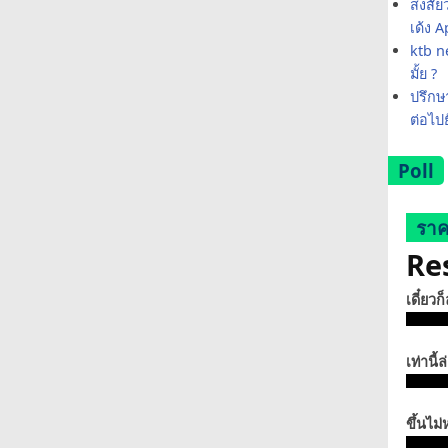
สงสัย
เด้ง 
ktb ne
มั้ย ?
ปรึกษา
ต่อไป
Poll
ราค
Re
เดี๋ยวก
เท่านี้ล
ขึ้นไม่