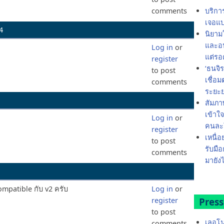
บริกา
comments
เจอแบ
4
นิยาม
และอน
Log in
or
แต่รอ
register
‘ธนจิ
to post
เชื่อ
comments
ระยะ
สัมภา
เข้าใ
Log in
or
คนละใ
register
เหนื่อ
to post
รับมือ
comments
มายังไ
ompatible กับ v2 ครับ
Log in
or
register
Press
to post
เลอโน
comments