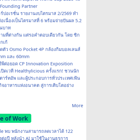
Founding Partner
อร์ปอเรชั่น รายงานงบไตรมาส 2/2569 ทำ
อเนื่องเป็นไตรมาสที่ 6 พร้อมจ่ายปันผล 5.2
านบาท
ามที่ต่างกัน แต่รอคำตอบเดียวกัน โดย ซิก
รกเก้
ปิดตัว Osmo Pocket 4P กล้องกิมบอลเลนส์
20mm และ 60mm
ซีพีต่อยอด CP Innovation Exposition
เปิดเวที Healthylicious ครั้งแรก! ชวนนัก
 สตาร์ทอัพ และผู้ประกอบการทั่วประเทศเฟ้น
กิจอาหารแห่งอนาคต สู่การเติบโตอย่าง
More
e of Work
e พบ พนักงานสามารถลดเวลาได้ 122
มงต่อปี หลังนำ AI มาใช้ในงานธุรการ