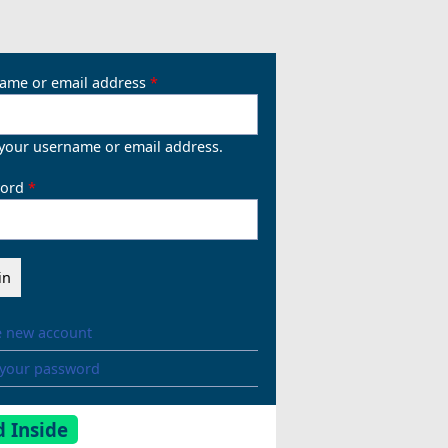
ame or email address
 your username or email address.
ord
e new account
 your password
 Inside