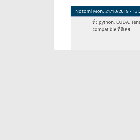
Nozomi
Mon, 21/10/2019 - 13:
In
ทั้ง python, CUDA, Ten
reply
compatible ที่ดีเลย
to
ผม
สงสัย
ว่า
ทำไม
เขา
ไม่
ทำให้
v3
by
massacre