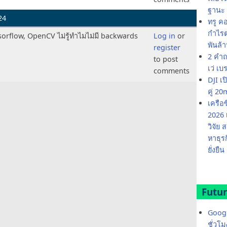
ฐานะ 
24
ทรู ค
กำไรต่
sorflow, OpenCV ไม่รู้ทำไมไม่มี backwards
Log in
or
พันล้
register
2 คำถ
to post
เว่ เบ
comments
DJI เ
คู่ 
เครือ
2026 
วิจัย
หาธุร
ยั่งยืน
Futur
Googl
ชั่วโ