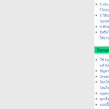
5 ประ
ไว้ก่
5 วิธ
Synd
4 ทัก
รู้หรื
ได้งาน
Foru
ใช้ h
แล้วb
ปัญหา
Great 
ใครใช้
ไหมใน
opena
ทุกเรื
แบบนี