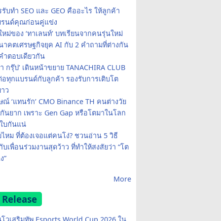
รรับทำ SEO และ GEO คืออะไร ให้ลูกค้า
รนด์คุณก่อนคู่แข่ง
ใหม่ของ ‘ทาเลนท์’ บทเรียนจากคนรุ่นใหม่
าคตเศรษฐกิจยุค AI กับ 2 คำถามที่ต่างกัน
คำตอบเดียวกัน
รา กรุ๊ป’ เดินหน้าขยาย TANACHIRA CLUB
มต่อทุกแบรนด์กับลูกค้า รองรับการเติบโต
ยาว
ษณ์ ‘แทนรัก’ CMO Binance TH คนต่างวัย
จกันยาก เพราะ Gen Gap หรือโตมาในโลก
บกันแน่
ยไหม ที่ต้องเจอแต่คนโง่? ชวนอ่าน 5 วิธี
กับเพื่อนร่วมงานสุดว้าว ที่ทำให้สงสัยว่า “โต
ง”
More
 Release
โวเสริมทัพ Esports World Cup 2026 ใน