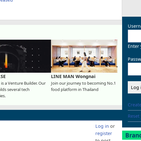
Usern
Enter
Passw
RSE
LINE MAN Wongnai
 is a Venture Builder. Our
Join our journey to becoming No.1
lds several tech
food platform in Thailand
es.
Creat
Reset
Log in
or
register
Brand
to post