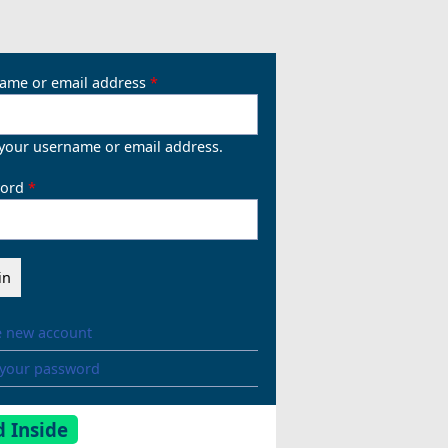
ame or email address
 your username or email address.
ord
e new account
 your password
 Inside