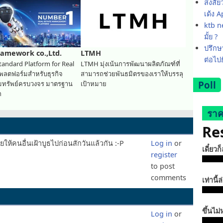
สงสัย
เด้ง 
ktb ne
มั้ย ?
ปรึกษา
ramework co.,Ltd.
LTMH
ต่อไป
tandard Platform for Real
LTMH มุ่งเน้นการพัฒนาผลิตภัณฑ์ที่
แพลตฟอร์มสำหรับธุรกิจ
สามารถช่วยพันธมิตรของเราให้บรรลุ
Poll
ิมทรัพย์ครบวงจร มาตรฐาน
เป้าหมาย
ก
ราค
Re
ให้คนอื่นเฝ้าบูธไปก่อนสักวันแล้วกัน :-P
Log in
or
เดี๋ยวก
register
to post
comments
เท่านี้ล
ขึ้นไม่
Log in
or