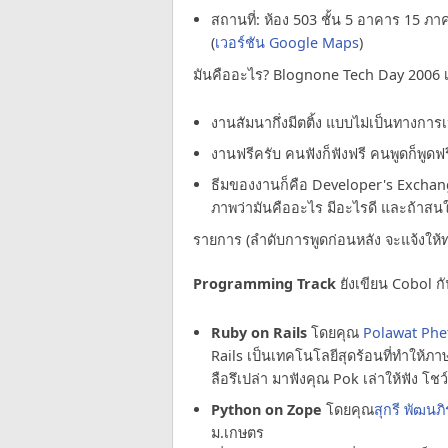
สถานที่: ห้อง 503 ชั้น 5 อาคาร 15 ภา
(
เวอร์ชัน Google Maps
)
มันคืออะไร? Blognone Tech Day 2006 เ
งานสัมนากึ่งมีตติ้ง แบบไม่เป็นทางการเป
งานฟรีครับ คนฟังก็ฟังฟรี คนพูดก็พูดฟรี ส
ธีมของงานก็คือ Developer's Exchange
ภาพว่ามันคืออะไร มีอะไรดี และถ้าสน
รายการ (ลำดับการพูดก่อนหลัง จะแจ้งให้
Programming Track
ยังเขียน Cobol กันอ
Ruby on Rails
โดยคุณ
Polawat Phe
Rails เป็นเทคโนโลยีสุดร้อนที่ทำให้ภาษา
ลือรึเปล่า มาฟังคุณ Pok เล่าให้ฟัง โชว์
Python on Zope
โดยคุณ
สุกรี พัฒนภิ
ม.เกษตร