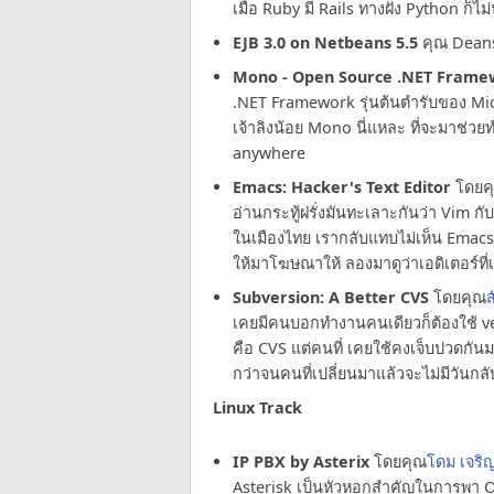
เมื่อ Ruby มี Rails ทางฝั่ง Python ก
EJB 3.0 on Netbeans 5.5
คุณ Dean
Mono - Open Source .NET Frame
.NET Framework รุ่นต้นตำรับของ Mic
เจ้าลิงน้อย Mono นี่แหละ ที่จะมาช่ว
anywhere
Emacs: Hacker's Text Editor
โดยค
อ่านกระทู้ฝรั่งมันทะเลาะกันว่า Vim 
ในเมืองไทย เรากลับแทบไม่เห็น Emac
ให้มาโฆษณาให้ ลองมาดูว่าเอดิเตอร์ที่เ
Subversion: A Better CVS
โดยคุณ
ส
เคยมีคนบอกทำงานคนเดียวก็ต้องใช้ vers
คือ CVS แต่คนที่ เคยใช้คงเจ็บปวดกันมา
กว่าจนคนที่เปลี่ยนมาแล้วจะไม่มีวันกลั
Linux Track
IP PBX by Asterix
โดยคุณ
โดม เจริ
Asterisk เป็นหัวหอกสำคัญในการพา Op