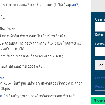
ควิชาวิศวกรรมคอมพิวเตอร์ ม. เกษตร (ไปไม่เป็นดู
แผนที่
) -
ป็น
Usern
็นอย่างยิ่ง
Enter
ถานที่ก็ยืมเค้ามา ดังนั้นไม่เลี้ยงข้าวเลี้ยงน้ำ
 ครอบคลุมหัวเรื่องหลากหลาย สั้นๆ ง่ายๆ ให้คนฟังเห็น
Passw
ใจจะติดต่อใครได้
ทราบในภายหลัง ส่วนเรื่องกริดยกเลิกนะครับ)
ยู่รึเปล่าเอ่ย? นี่ปี 2006 แล้วนา...
Creat
tra
 Ruby เป็นที่รู้จักไปทั่วโลก มันง่ายจริง เร็วจริง ตามคำร่ำ
Reset
ให้ดูกัน
รมย์
นิสิตปริญญาเอก ภาควิชาวิศวกรรมคอมพิวเตอร์
Brand