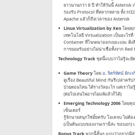
ยาวนานกว่า 8 ปี ทำให้วันนี้ Asterisk
รองรับ Protocol ที่หลากหลาย ทั้ง H3
Apache แล้วก็ถึงเวลาของ Asterisk
Linux Virtualization by Xen
โดยคุ
เทคโนโลยี Virtualization เป็นอะไรที่ 
Container ที่โฆษณาออกเยอะแยะ ฝั่งลิ
การยอมรับอย่างไม่น่าเชื่อทั้งจาก Red
Technology Track
ชุดนี้แบบว่าไม่รู้จะ
Game Theory
โดย
อ. จิตร์ทัศน์ ฝักเ
ดูเรื่อง Beautiful Mind กันรึเปล่าครั
ป่วยตอนไหน ได้รางวัลอะไร แต่เราไม่รู้
(ต่อไปเล่นไพ่อาจไม่แพ้แล้วก็ได้)
Emerging Technology 2006
โดยคุ
เซ็นเตอร์
รู้จักนายสนุกใช่มั้ยครับ โอเคจบ ไม่
(เป็นต้นแบบของงานเรานี่ล่ะ ขอบอก) 
Bonus Track
พวกนี้สั้นๆ แบบว่าอยากมีส