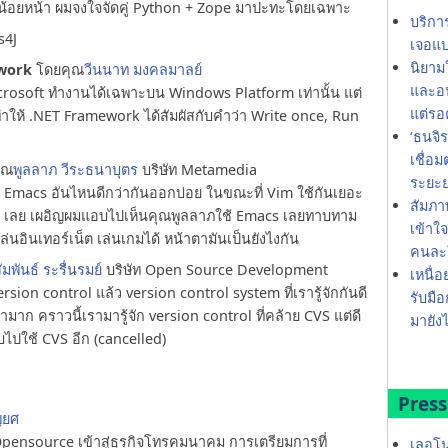
็ไม่น้อยหน้า ผมจงใจจัดคู่ Python + Zope มาปะทะโดยเฉพาะ
บริกา
s4J
เจอแบ
นิยาม
work
โดยคุณ
วีนนาท มงคลมาลย์
และอน
rosoft ทำงานได้เฉพาะบน Windows Platform เท่านั้น แต่
แต่รอ
ยทำให้ .NET Framework ได้สัมผัสกับคำว่า Write once, Run
‘ธนจิ
เชื่อ
ุณ
พูลลาภ วีระธนาบุตร
บริษัท Metamedia
ระยะ
กับ Emacs อันไหนดีกว่ากันออกบ่อย ในขณะที่ Vim ใช้กันเยอะ
สัมภา
s เลย เผอิญผมแอบไปเห็นคุณพูลลาภใช้ Emacs เลยทาบทาม
เข้าใ
ล่นอินเทอร์เน็ต เล่นเกมได้ หน้าตามันเป็นยังไงกัน
คนละใ
ัมพันธ์ ระรื่นรมย์
บริษัท Open Source Development
เหนื่อ
ion control แล้ว version control system ที่เรารู้จักกันดี
รับมือ
มาก คราวนี้เรามารู้จัก version control ที่คล้าย CVS แต่ดี
มายังไ
บไปใช้ CVS อีก (cancelled)
Press
ญยศ
ensource เข้าสู่ธุรกิจโทรคมนาคม การเตรียมการที่
เลอโน