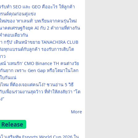
รรับทำ SEO และ GEO คืออะไร ให้ลูกค้า
รนด์คุณก่อนคู่แข่ง
ใหม่ของ ‘ทาเลนท์’ บทเรียนจากคนรุ่นใหม่
าคตเศรษฐกิจยุค AI กับ 2 คำถามที่ต่างกัน
คำตอบเดียวกัน
รา กรุ๊ป’ เดินหน้าขยาย TANACHIRA CLUB
มต่อทุกแบรนด์กับลูกค้า รองรับการเติบโต
ยาว
ษณ์ ‘แทนรัก’ CMO Binance TH คนต่างวัย
จกันยาก เพราะ Gen Gap หรือโตมาในโลก
บกันแน่
ยไหม ที่ต้องเจอแต่คนโง่? ชวนอ่าน 5 วิธี
กับเพื่อนร่วมงานสุดว้าว ที่ทำให้สงสัยว่า “โต
ง”
More
 Release
โวเสริมทัพ Esports World Cup 2026 ใน