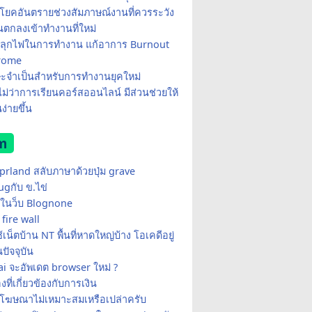
โยคอันตรายช่วงสัมภาษณ์งานที่ควรระวัง
อนตกลงเข้าทำงานที่ใหม่
ีปลุกไฟในการทำงาน แก้อาการ Burnout
rome
ษะจำเป็นสำหรับการทำงานยุคใหม่
อไม่ว่าการเรียนคอร์สออนไลน์ มีส่วนช่วยให้
ง่ายขึ้น
m
yprland สลับภาษาด้วยปุ่ม grave
ugกับ ข.ไข่
ในว็บ Blognone
fire wall
เน็ตบ้าน NT พื้นที่หาดใหญ่บ้าง โอเคดีอยู่
ปัจจุบัน
i จะอัพเดต browser ใหม่ ?
่องที่เกี่ยวข้องกับการเงิน
้โฆษณาไม่เหมาะสมเหรือเปล่าครับ