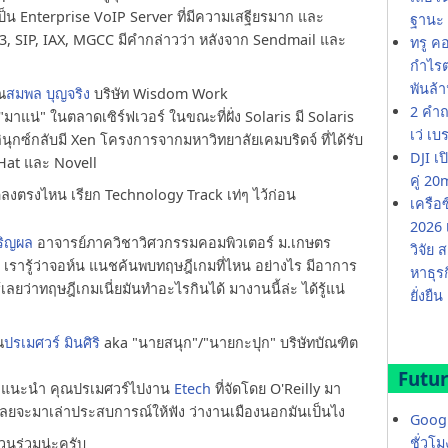
 เป็น Enterprise VoIP Server ที่มีความเสฐียรมาก และ
ฐานะ 
23, SIP, IAX, MGCC มีคำกล่าวว่า หลังจาก Sendmail และ
ทรู ค
กำไรต่
พันล้
ณ
สมพล บุญจริง
บริษัท Wisdom Work
2 คำถ
"มาแน่" ในตลาดเซิร์ฟเวอร์ ในขณะที่ฝั่ง Solaris มี Solaris
เว่ เบ
นุกซ์กลับมี Xen โครงการจากมหาวิทยาลัยเคมบริดจ์ ที่ได้รับ
DJI เ
 Hat และ Novell
คู่ 
ยัดลงตรงไหน เรียก Technology Track เท่ๆ ไว้ก่อน
เครือ
2026 
จริญผล
อาจารย์ภาควิชาวิศวกรรมคอมพิวเตอร์ ม.เกษตร
วิจัย
บ? เรารู้ว่าจอห์น แนชค้นพบทฤษฎีเกมที่ไหน อย่างไร มีอาการ
หาธุร
เลยว่าทฤษฎีเกมเนี่ยมันทำอะไรกินได้ มางานนี้ล่ะ ได้รู้แน่
ยั่งยืน
ณ
ปรเมศวร์ มินศิริ
aka "นายสนุก"/"นายกะปุก" บริษัทบัณฑิต
Futur
ต้องแนะนำ คุณปรเมศวร์ไปงาน
Etech
ที่จัดโดย O'Reilly มา
เลยจะมาเล่าประสบการณ์ให้ฟัง ว่างานเมืองนอกมันเป็นไง
Googl
ชั่วโ
่วนร่วมน่ะครับ