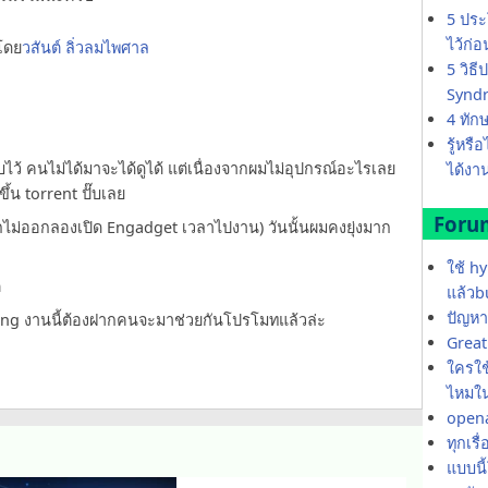
5 ประ
ไว้ก่
โดย
วสันต์ ลิ่วลมไพศาล
5 วิธ
Synd
4 ทัก
รู้หรื
็บไว้ คนไม่ได้มาจะได้ดูได้ แต่เนื่องจากผมไม่อุปกรณ์อะไรเลย
ได้งาน
ึ้น torrent ปั๊บเลย
Foru
กไม่ออกลองเปิด Engadget เวลาไปงาน) วันนั้นผมคงยุ่งมาก
ใช้ h
m
แล้วb
ปัญหา
ng งานนี้ต้องฝากคนจะมาช่วยกันโปรโมทแล้วล่ะ
Great 
ใครใช้
ไหมใน
opena
ทุกเรื
แบบนี