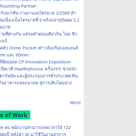
Founding Partner
อร์ปอเรชั่น รายงานงบไตรมาส 2/2569 ทำ
อเนื่องเป็นไตรมาสที่ 6 พร้อมจ่ายปันผล 5.2
านบาท
ามที่ต่างกัน แต่รอคำตอบเดียวกัน โดย ซิก
รกเก้
ปิดตัว Osmo Pocket 4P กล้องกิมบอลเลนส์
20mm และ 60mm
ซีพีต่อยอด CP Innovation Exposition
เปิดเวที Healthylicious ครั้งแรก! ชวนนัก
 สตาร์ทอัพ และผู้ประกอบการทั่วประเทศเฟ้น
กิจอาหารแห่งอนาคต สู่การเติบโตอย่าง
More
e of Work
e พบ พนักงานสามารถลดเวลาได้ 122
มงต่อปี หลังนำ AI มาใช้ในงานธุรการ